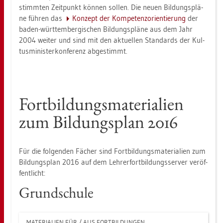
stimm­ten Zeit­punkt kön­nen sol­len. Die neuen Bil­dungs­plä­
ne füh­ren das
Kon­zept der Kom­pe­tenz­ori­en­tie­rung
der
baden-würt­tem­ber­gi­schen Bil­dungs­plä­ne aus dem Jahr
2004 wei­ter und sind mit den ak­tu­el­len Stan­dards der Kul­
tus­mi­nis­ter­kon­fe­renz ab­ge­stimmt.
Fort­bil­dungs­ma­te­ria­li­en
zum Bil­dungs­plan 2016
Für die fol­gen­den Fä­cher sind Fort­bil­dungs­ma­te­ria­li­en zum
Bil­dungs­plan 2016 auf dem Leh­rer­fort­bil­dungs­ser­ver ver­öf­
fent­licht:
Grund­schu­le
MA­TE­RIA­LI­EN FÜR / AUS FORT­BIL­DUN­GEN