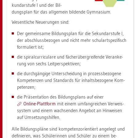
kun­dar­stu­fe I und der Bil­
dungs­plan für das all­ge­mein bil­den­de Gym­na­si­um.
We­sent­li­che Neue­run­gen sind:
Der ge­mein­sa­me Bil­dungs­plan für die Se­kun­dar­stu­fe I,
der ab­schluss­be­zo­gen und nicht mehr schul­art­spe­zi­fisch
for­mu­liert ist;
die spi­ral­cur­ri­cu­la­re und fä­cher­über­grei­fen­de Ver­an­ke­
rung von sechs Leit­per­spek­ti­ven;
die durch­gän­gi­ge Un­ter­schei­dung in pro­zess­be­zo­ge­ne
Kom­pe­ten­zen und Stan­dards für in­halts­be­zo­ge­ne Kom­
pe­ten­zen;
die Prä­sen­ta­ti­on des Bil­dungs­plans auf einer
On­line-Platt­form
mit einem um­fang­rei­chen Ver­weis­
sys­tem und einem wach­sen­den An­ge­bot an Hin­wei­sen
auf Um­set­zungs­hil­fen.
Alle Bil­dungs­plä­ne sind kom­pe­tenz­ori­en­tiert an­ge­legt und
de­fi­nie­ren, was Schü­le­rin­nen und Schü­ler zu einem be­