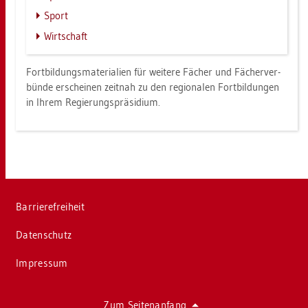
Sport
Wirt­schaft
Fort­bil­dungs­ma­te­ria­li­en für wei­te­re Fä­cher und Fä­cher­ver­
bün­de er­schei­nen zeit­nah zu den re­gio­na­len Fort­bil­dun­gen
in Ihrem Re­gie­rungs­prä­si­di­um.
Bar­rie­re­frei­heit
Da­ten­schutz
Im­pres­sum
Zum Sei­ten­an­fang