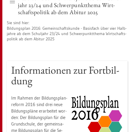
jahr 23/24 und Schwer­punkt­the­ma Wirt­
schafts­po­li­tik ab dem Ab­itur 2025
Sie sind hier:
Bil­dungs­plan 2016: Ge­mein­schafts­kun­de - Ba­sis­fach über vier Halb­
jah­re ab dem Schul­jahr 23/24 und Schwer­punkt­the­ma Wirt­schafts­
po­li­tik ab dem Ab­itur 2025
In­for­ma­tio­nen zur Fort­bil­
dung
Im Rah­men der Bil­dungs­plan­
re­form 2016 sind drei neue
Bil­dungs­plä­ne er­ar­bei­tet wor­
den: Der Bil­dungs­plan für die
Grund­schu­le, der ge­mein­sa­
me Bil­dungs­plan für die Se­