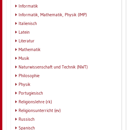
In­for­ma­tik
In­for­ma­tik, Ma­the­ma­tik, Phy­sik (IMP)
Ita­lie­nisch
La­tein
Li­te­ra­tur
Ma­the­ma­tik
Musik
Na­tur­wis­sen­schaft und Tech­nik (NWT)
Phi­lo­so­phie
Phy­sik
Por­tu­gie­sisch
Re­li­gi­ons­leh­re (rk)
Re­li­gi­ons­un­ter­richt (ev)
Rus­sisch
Spa­nisch