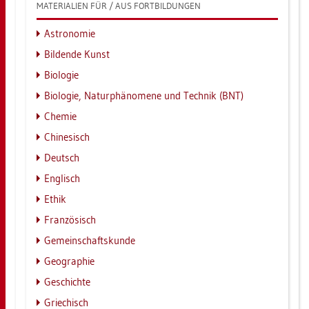
MA­TE­RIA­LI­EN FÜR / AUS FORT­BIL­DUN­GEN
As­tro­no­mie
Bil­den­de Kunst
Bio­lo­gie
Bio­lo­gie, Na­tur­phä­no­me­ne und Tech­nik (BNT)
Che­mie
Chi­ne­sisch
Deutsch
Eng­lisch
Ethik
Fran­zö­sisch
Ge­mein­schafts­kun­de
Geo­gra­phie
Ge­schich­te
Grie­chisch