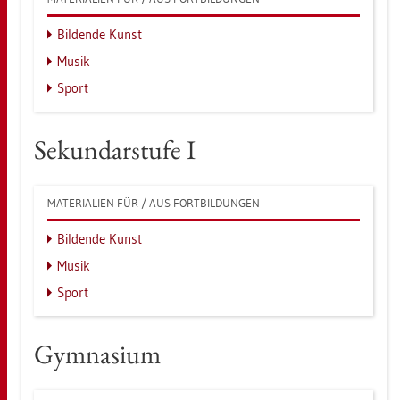
Bil­den­de Kunst
Musik
Sport
Se­kun­dar­stu­fe I
MA­TE­RIA­LI­EN FÜR / AUS FORT­BIL­DUN­GEN
Bil­den­de Kunst
Musik
Sport
Gym­na­si­um