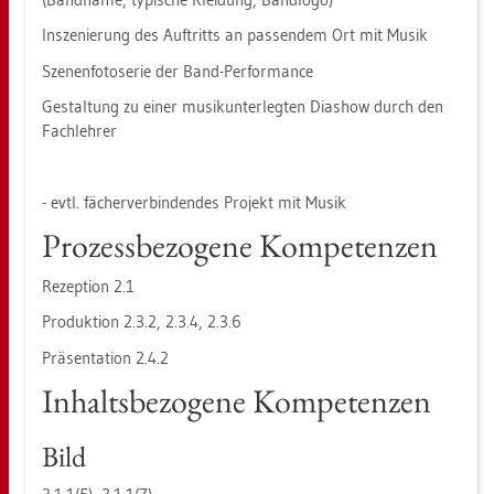
In­sze­nie­rung des Auf­tritts an pas­sen­dem Ort mit Musik
Sze­nen­fo­to­se­rie der Band-Per­for­mance
Ge­stal­tung zu einer mu­sik­un­ter­leg­ten Dia­show durch den
Fach­leh­rer
- evtl. fä­cher­ver­bin­den­des Pro­jekt mit Musik
Pro­zess­be­zo­ge­ne Kom­pe­ten­zen
Re­zep­ti­on 2.1
Pro­duk­ti­on 2.3.2, 2.3.4, 2.3.6
Prä­sen­ta­ti­on 2.4.2
In­halts­be­zo­ge­ne Kom­pe­ten­zen
Bild