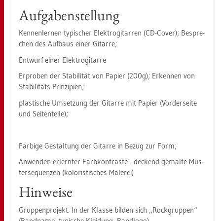
Auf­ga­ben­stel­lung
Ken­nen­ler­nen ty­pi­scher Elek­tro­gi­tar­ren (CD-Cover); Be­spre­
chen des Auf­baus einer Gi­tar­re;
Ent­wurf einer Elek­tro­gi­tar­re
Er­pro­ben der Sta­bi­li­tät von Pa­pier (200g); Er­ken­nen von
Sta­bi­li­täts-Prin­zi­pi­en;
plas­ti­sche Um­set­zung der Gi­tar­re mit Pa­pier (Vor­der­sei­te
und Sei­ten­tei­le);
Far­bi­ge Ge­stal­tung der Gi­tar­re in Bezug zur Form;
An­wen­den er­lern­ter Farb­kon­tras­te - de­ckend ge­mal­te Mus­
ter­se­quen­zen (ko­lo­ris­ti­sches Ma­le­rei)
Hin­wei­se
Grup­pen­pro­jekt: In der Klas­se bil­den sich „Rock­grup­pen“
(Band­na­me, ty­pi­sche Klei­dung, Band­lo­go)