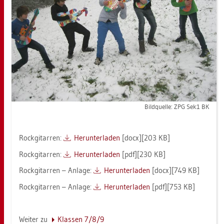
Bild­quel­le: ZPG Sek1 BK
Rock­gi­tar­ren:
Her­un­ter­la­den
[docx][203 KB]
Rock­gi­tar­ren:
Her­un­ter­la­den
[pdf][230 KB]
Rock­gi­tar­ren – An­la­ge:
Her­un­ter­la­den
[docx][749 KB]
Rock­gi­tar­ren – An­la­ge:
Her­un­ter­la­den
[pdf][753 KB]
Wei­ter zu
Klas­sen 7/8/9