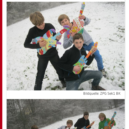
Bild­quel­le: ZPG Sek1 BK