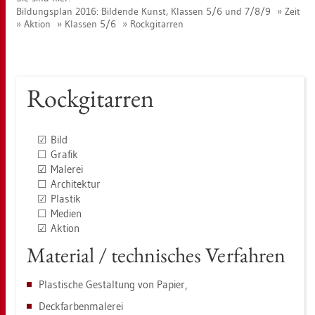
Bil­dungs­plan 2016: Bil­den­de Kunst, Klas­sen 5/6 und 7/8/9
Zeit
Ak­ti­on
Klas­sen 5/6
Rock­gi­tar­ren
Rock­gi­tar­ren
☑ Bild
☐ Gra­fik
☑ Ma­le­rei
☐ Ar­chi­tek­tur
☑ Plas­tik
☐ Me­di­en
☑ Ak­ti­on
Ma­te­ri­al / tech­ni­sches Ver­fah­ren
Plas­ti­sche Ge­stal­tung von Pa­pier,
Deck­far­ben­ma­le­rei