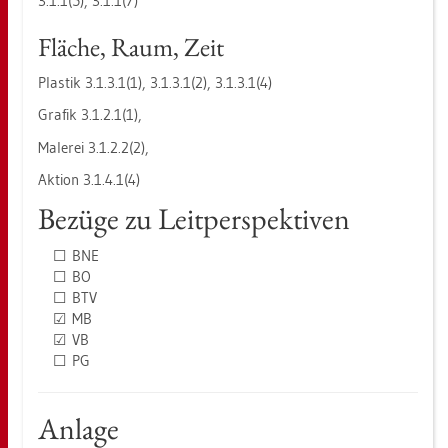
3.1.1(5), 3.1.1(7)
Flä­che, Raum, Zeit
Plas­tik 3.​1.​3.​1(1), 3.​1.​3.​1(2), 3.​1.​3.​1(4)
Gra­fik 3.​1.​2.​1(1),
Ma­le­rei 3.​1.​2.​2(2),
Ak­ti­on 3.​1.​4.​1(4)
Be­zü­ge zu Leit­per­spek­ti­ven
☐ BNE
☐ BO
☐ BTV
☑ MB
☑ VB
☐ PG
An­la­ge