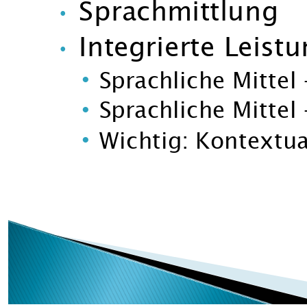
erlernte Textfor
•
erlernte Operato
•
sprachliche Mittel
•