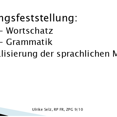
mate
ren
 integriert
Ulrike Selz, RP FR, ZPG 9/10