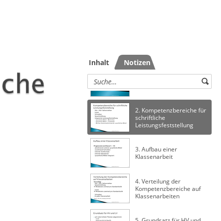
1. Leistungsfeststellung
9/10
Inhalt
Notizen
2. Kompetenzbereiche für
schriftliche
Leistungsfeststellung
3. Aufbau einer
Klassenarbeit
4. Verteilung der
Kompetenzbereiche auf
Klassenarbeiten
5. Grundsatz für HV und
LV
6. Aufgabenstellung im