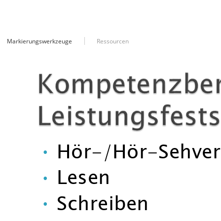
Markierungswerkzeuge
Ressourcen
Progression von Kl
abnehmend isolier
•
zunehmend Schr
•