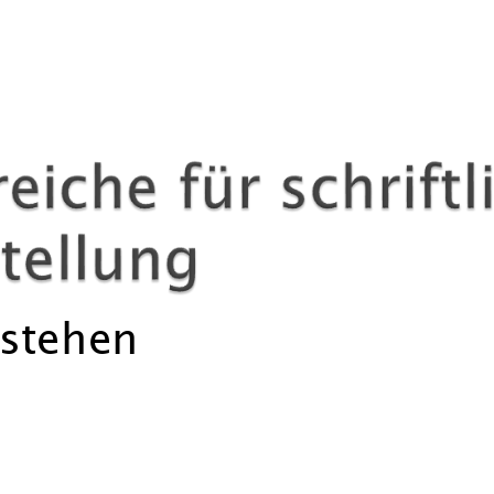
asse 5 – 10:
te sprachliche Mittel
eiben