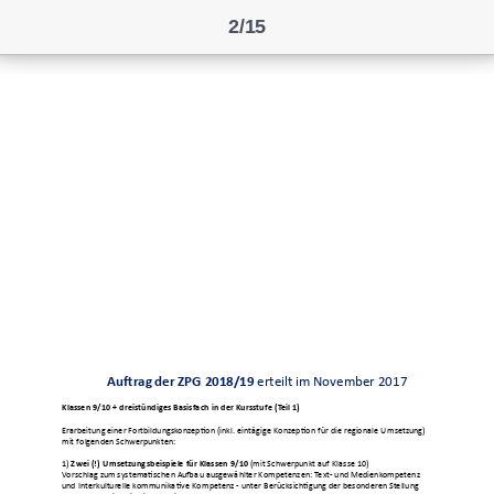
2/15
Auftrag der ZPG 2018/19
erteilt im November 2017
Klassen 9/10 + dreistündiges Basisfach in der Kursstufe (Teil 1)
Erarbeitung einer Fortbildungskonzeption (inkl. eintägige Konzeption für die regionale Umsetzung)
mit folgenden Schwerpunkten:
1)
Zwei (!) Umsetzungsbeispiele für Klassen 9/10
(mit Schwerpunkt auf Klasse 10)
Vorschlag zum systematischen Aufbau ausgewählter Kompetenzen: Text- und Medienkompetenz
und Interkulturelle kommunikative Kompetenz - unter Berücksichtigung der besonderen Stellung