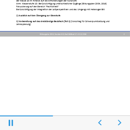
der Klasse 10 im Hinblick auf die Anforderungen der Kursstufe
Anm: Klassenstufe 10: Berücksichtigung unterschiedlicher Zugänge (Bildungsplan 2004, 2016)
Fokussierung auf den Bereich "Fachlichkeit"
Berücksichtigung der Integration der Leitperspektiven und des Umgangs mit Heterogenität
2)
Ausblick auf den Übergang zur Oberstufe
3)
Vorbereitung auf das dreistündige Basisfach (Teil 1)
(Vorschlag für Schwerpunktsetzung und
Jahresplanung)
Bildungsplan 2016, Standard 10, Bad Wildbad 17.-19.12.2018
2