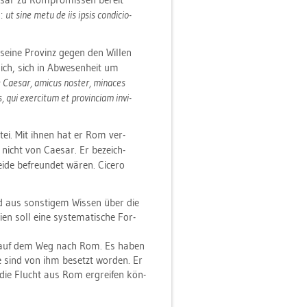
2:
ut sine metu de iis ipsis con­di­cio­
 seine Pro­vinz gegen den Wil­len
ich, sich in Ab­we­sen­heit um
 Cae­sar, ami­cus nos­ter, mi­n­aces
qui ex­er­citum et pro­vin­ci­am in­vi­
ar­tei. Mit ihnen hat er Rom ver­
nicht von Cae­sar. Er be­zeich­
ide be­freun­det wären. Ci­ce­ro
nd aus sons­ti­gem Wis­sen über die
i­en soll eine sys­te­ma­ti­sche For­
eer auf dem Weg nach Rom. Es haben
d­te sind von ihm be­setzt wor­den. Er
die Flucht aus Rom er­grei­fen kön­