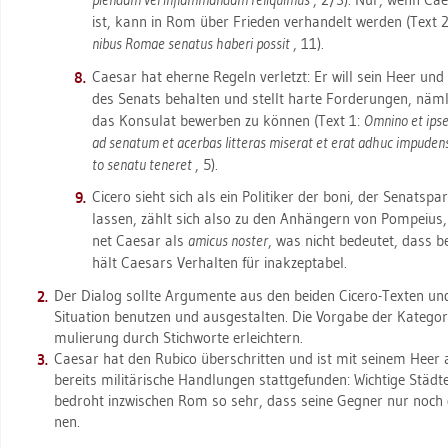
ist, kann in Rom über Frie­den ver­han­delt wer­den (Text 
ni­bus Romae se­na­tus ha­be­ri pos­sit
, 11).
Cae­sar hat eher­ne Re­geln ver­letzt: Er will sein Heer und
des Se­nats be­hal­ten und stellt harte For­de­run­gen, näm­l
das Kon­su­lat be­wer­ben zu kön­nen (Text 1:
Om­ni­no et ipse
ad se­na­tum et acer­bas lit­te­ras mi­se­rat et erat adhuc im­pu­dens, 
to se­na­tu te­ne­ret
, 5).
Ci­ce­ro sieht sich als ein Po­li­ti­ker der boni, der Se­nats­p
las­sen, zählt sich also zu den An­hän­gern von Pom­pei­us, 
net Cae­sar als
ami­cus nos­ter
, was nicht be­deu­tet, dass be
hält Cae­sars Ver­hal­ten für in­ak­zep­ta­bel.
Der Dia­log soll­te Ar­gu­men­te aus den bei­den Ci­ce­ro-Tex­ten u
Si­tua­ti­on be­nut­zen und aus­ge­stal­ten. Die Vor­ga­be der Ka­te­go­r
mu­lie­rung durch Stich­wor­te er­leich­tern.
Cae­sar hat den Ru­bi­co über­schrit­ten und ist mit sei­nem H
be­reits mi­li­tä­ri­sche Hand­lun­gen statt­ge­fun­den: Wich­ti­ge Stä
be­droht in­zwi­schen Rom so sehr, dass seine Geg­ner nur noch 
nen.