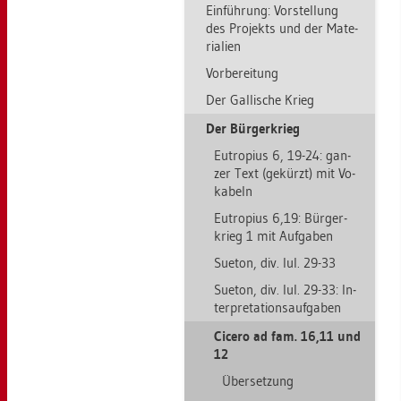
Ein­füh­rung: Vor­stel­lung
des Pro­jekts und der Ma­te­
ria­li­en
Vor­be­rei­tung
Der Gal­li­sche Krieg
Der Bür­ger­krieg
Eu­tro­pi­us 6, 19-24: gan­
zer Text (ge­kürzt) mit Vo­
ka­beln
Eu­tro­pi­us 6,19: Bür­ger­
krieg 1 mit Auf­ga­ben
Sue­ton, div. Iul. 29-33
Sue­ton, div. Iul. 29-33: In­
ter­pre­ta­ti­ons­auf­ga­ben
Ci­ce­ro ad fam. 16,11 und
12
Über­set­zung