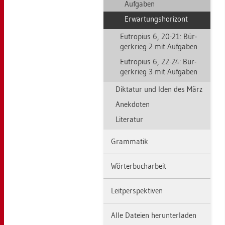
Auf­ga­ben
Er­war­tungs­ho­ri­zont
Eu­tro­pi­us 6, 20-21: Bür­
ger­krieg 2 mit Auf­ga­ben
Eu­tro­pi­us 6, 22-24: Bür­
ger­krieg 3 mit Auf­ga­ben
Dik­ta­tur und Iden des März
An­ek­do­ten
Li­te­ra­tur
Gram­ma­tik
Wör­ter­buch­ar­beit
Leit­per­spek­ti­ven
Alle Da­tei­en her­un­ter­la­den