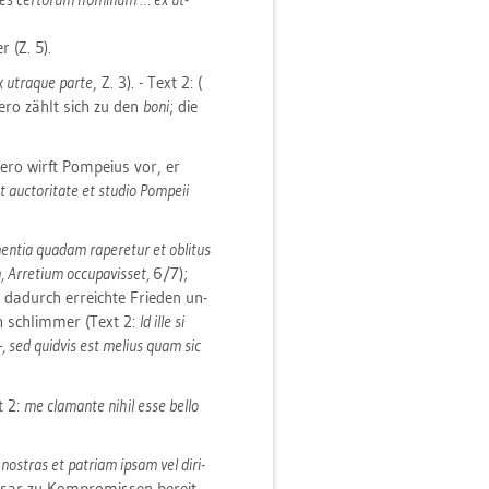
 (Z. 5).
x ut­raque parte
, Z. 3). - Text 2: (
­ce­ro zählt sich zu den
boni
; die
­ro wirft Pom­pei­us vor, er
it auc­to­ri­ta­te et stu­dio Pom­peii
­tia qua­dam ra­pe­retur et ob­li­tus
Ar­re­ti­um oc­cupa­vis­set,
6/7);
 da­durch er­reich­te Frie­den un­
h schlim­mer (Text 2:
Id ille si
 sed quid­vis est me­li­us quam sic
t 2:
me cla­man­te nihil esse bello
­stras et pa­tri­am ipsam vel di­ri­
sar zu Kom­pro­mis­sen be­reit