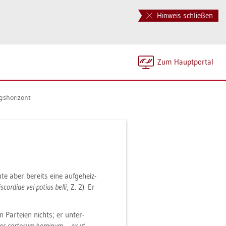
Hinweis schließen
Zum Haupt­por­tal
s­ho­ri­zont
­te aber be­reits eine auf­ge­heiz­
s­cor­di­ae vel po­ti­us belli
, Z. 2). Er
 Par­tei­en nichts; er un­ter­
a­tes cer­t­o­rum ho­mi­num … ex ut­