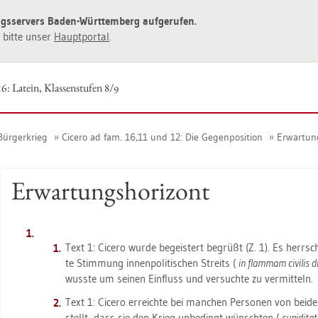
ngs­ser­vers Baden-Würt­tem­berg auf­ge­ru­fen.
ie bitte unser
Haupt­por­tal
.
6: La­tein, Klas­sen­stu­fen 8/9
ür­ger­krieg
Ci­ce­ro ad fam. 16,11 und 12: Die Ge­gen­po­si­ti­on
Er­war­tung
Er­war­tungs­ho­ri­zont
Text 1: Ci­ce­ro wurde be­geis­tert be­grüßt (Z. 1). Es herrsch
te Stim­mung in­nen­po­li­ti­schen Streits (
in flam­mam ci­vi­lis di­
wuss­te um sei­nen Ein­fluss und ver­such­te zu ver­mit­teln.
Text 1: Ci­ce­ro er­reich­te bei man­chen Per­so­nen von bei­den
stellt, dass sie den Krieg un­be­dingt wünsch­ten (
cu­pi­di­t