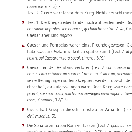
raque parte,
Z. 3). -
Text 2: Ci­ce­ro warn­te vor dem Krieg: Nichts sei schlim­mer
Text 1: Die Kriegs­trei­ber fan­den sich auf bei­den Sei­ten (
e
non solum im­pro­bis, sed etiam iis, qui boni ha­ben­tur
, Z. 4); Ci
Cae­sa­ria­ner sind
im­pro­bi
.
Cae­sar und Pom­pei­us waren einst Freun­de ge­we­sen; Ci­ce
habe Cae­sars Ge­fähr­lich­keit zu spät er­kannt (Text 2:
Id f
nos­tri, qui Cae­sa­rem sero co­epit ti­me­re
, 8/9.)
Cae­sar hat den Ver­stand ver­lo­ren (Text 2:
cum Cae­sar amen
no­mi­nis atque ho­no­rum suo­rum Ar­i­mi­num, Pi­sau­rum, An­co­nam, 
seine Be­din­gun­gen sol­len ak­zep­tiert wer­den, ob­wohl der
eh­ren­haft, da auf­ge­zwun­gen wäre. Doch Krieg wäre noc
fece­rit, spes est pacis, non ho­ne­stae—leges enim im­ponun­tur—,
esse, ut sumus
, 12/13).
Ci­ce­ro hält Krieg für die schlimms­te aller Va­ri­an­ten (Tex
ci­vi­li mi­se­ri­us
, 5).
Die Se­na­to­ren haben Rom ver­las­sen (Text 2:
quod domos no
pi­en­dam vel in­flam­man­dam re­li­qui­mus
, 2/3). Nur, wenn Cae­