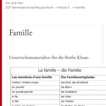
Sie sind hier:
ZUF Werk­re­al­schu­le/Haupt­schu­le
Klas­se 5
Fa­mil­le
Fa­mil­le
Un­ter­richts­ma­te­ria­li­en für die fünf­te Klas­se: