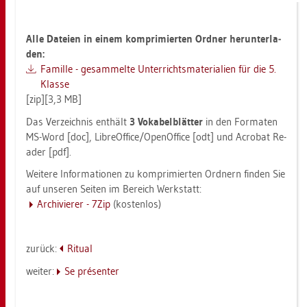
Alle Da­tei­en in einem kom­pri­mier­ten Ord­ner her­un­ter­la­
den:
Fa­mil­le - ge­sam­mel­te Un­ter­richts­ma­te­ria­li­en für die 5.
Klas­se
[zip][3,3 MB]
Das Ver­zeich­nis ent­hält
3 Vo­ka­bel­blät­ter
in den For­ma­ten
MS-Word [doc], Li­bre­Of­fice/Open­Of­fice [odt] und Acro­bat Re­
a­der [pdf].
Wei­te­re In­for­ma­tio­nen zu kom­pri­mier­ten Ord­nern fin­den Sie
auf un­se­ren Sei­ten im Be­reich Werk­statt:
Ar­chi­vie­rer - 7Zip
(kos­ten­los)
zu­rück:
Ri­tu­al
wei­ter:
Se présen­ter