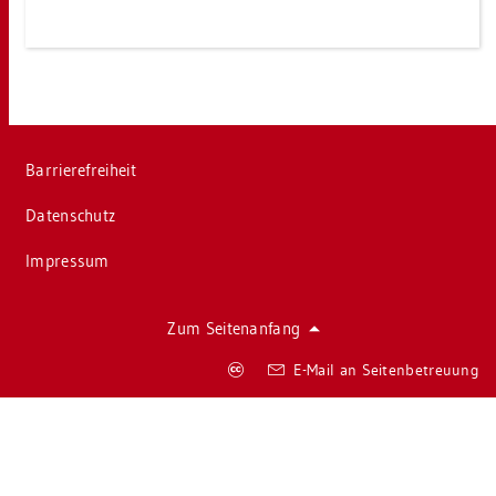
Bar­rie­re­frei­heit
Da­ten­schutz
Im­pres­sum
Zum Sei­ten­an­fang
Co­
E-Mail an Sei­ten­be­treu­ung
py­
right