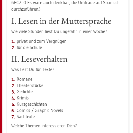
6EC2L0 Es wäre auch denk­bar, die Um­fra­ge auf Spa­nisch
durch­zu­füh­ren.)
I. Lesen in der Mut­ter­spra­che
Wie viele Stun­den liest Du un­ge­fähr in einer Woche?
pri­vat und zum Ver­gnü­gen
für die Schu­le
II. Le­se­ver­hal­ten
Was liest Du für Texte?
Ro­ma­ne
Thea­ter­stü­cke
Ge­dich­te
Kri­mis
Kurz­ge­schich­ten
Cómics / Gra­phic No­vels
Sach­t­ex­te
Wel­che The­men in­ter­es­sie­ren Dich?