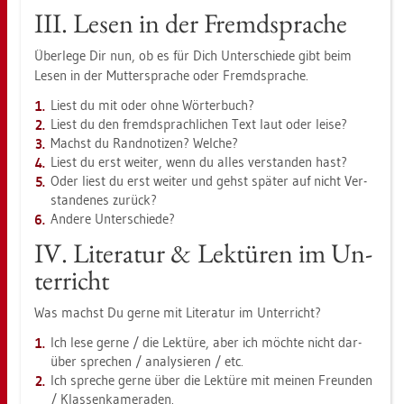
III. Lesen in der Fremd­spra­che
Über­le­ge Dir nun, ob es für Dich Un­ter­schie­de gibt beim
Lesen in der Mut­ter­spra­che oder Fremd­spra­che.
Liest du mit oder ohne Wör­ter­buch?
Liest du den fremd­sprach­li­chen Text laut oder leise?
Machst du Rand­no­ti­zen? Wel­che?
Liest du erst wei­ter, wenn du alles ver­stan­den hast?
Oder liest du erst wei­ter und gehst spä­ter auf nicht Ver­
stan­de­nes zu­rück?
An­de­re Un­ter­schie­de?
IV. Li­te­ra­tur & Lek­tü­ren im Un­
ter­richt
Was machst Du gerne mit Li­te­ra­tur im Un­ter­richt?
Ich lese gerne / die Lek­tü­re, aber ich möch­te nicht dar­
über spre­chen / ana­ly­sie­ren / etc.
Ich spre­che gerne über die Lek­tü­re mit mei­nen Freun­den
/ Klas­sen­ka­me­ra­den.