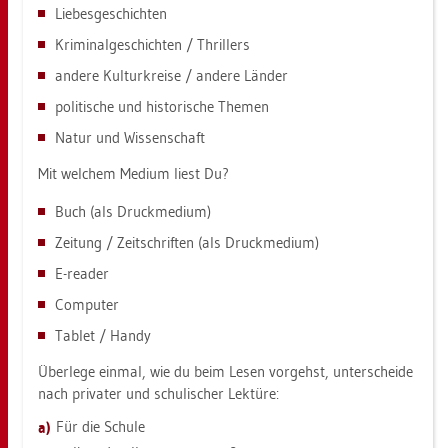
Lie­bes­ge­schich­ten
Kri­mi­nal­ge­schich­ten / Thril­lers
an­de­re Kul­tur­krei­se / an­de­re Län­der
po­li­ti­sche und his­to­ri­sche The­men
Natur und Wis­sen­schaft
Mit wel­chem Me­di­um liest Du?
Buch (als Druck­me­di­um)
Zei­tung / Zeit­schrif­ten (als Druck­me­di­um)
E-re­a­der
Com­pu­ter
Ta­blet / Handy
Über­le­ge ein­mal, wie du beim Lesen vor­gehst, un­ter­schei­de
nach pri­va­ter und schu­li­scher Lek­tü­re:
Für die Schu­le