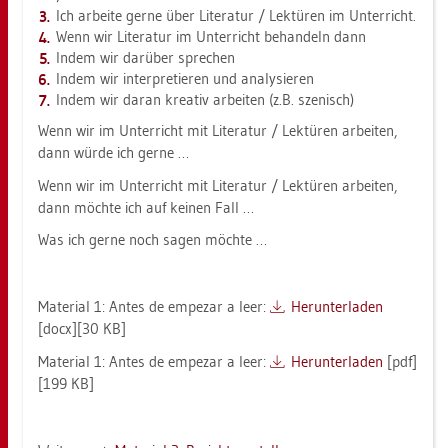
Ich ar­bei­te gerne über Li­te­ra­tur / Lek­tü­ren im Un­ter­richt.
Wenn wir Li­te­ra­tur im Un­ter­richt be­han­deln dann
Indem wir dar­über spre­chen
Indem wir in­ter­pre­tie­ren und ana­ly­sie­ren
Indem wir daran krea­tiv ar­bei­ten (z.B. sze­nisch)
Wenn wir im Un­ter­richt mit Li­te­ra­tur / Lek­tü­ren ar­bei­ten,
dann würde ich gerne …
Wenn wir im Un­ter­richt mit Li­te­ra­tur / Lek­tü­ren ar­bei­ten,
dann möch­te ich auf kei­nen Fall …
Was ich gerne noch sagen möch­te …
Ma­te­ri­al 1: Antes de em­pe­zar a leer:
Her­un­ter­la­den
[docx][30 KB]
Ma­te­ri­al 1: Antes de em­pe­zar a leer:
Her­un­ter­la­den
[pdf]
[199 KB]