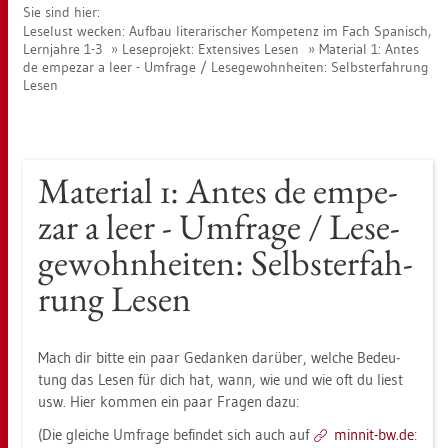
Sie sind hier:
Le­se­lust we­cken: Auf­bau li­te­ra­ri­scher Kom­pe­tenz im Fach Spa­nisch,
Lern­jah­re 1-3
Le­se­pro­jekt: Ex­ten­si­ves Lesen
Ma­te­ri­al 1: Antes
de em­pe­zar a leer - Um­fra­ge / Le­se­ge­wohn­hei­ten: Selbst­er­fah­rung
Lesen
Ma­te­ri­al 1: Antes de em­pe­
zar a leer - Um­fra­ge / Le­se­
ge­wohn­hei­ten: Selbst­er­fah­
rung Lesen
Mach dir bitte ein paar Ge­dan­ken dar­über, wel­che Be­deu­
tung das Lesen für dich hat, wann, wie und wie oft du liest
usw. Hier kom­men ein paar Fra­gen dazu:
(Die glei­che Um­fra­ge be­fin­det sich auch auf
min­nit-bw.de
: