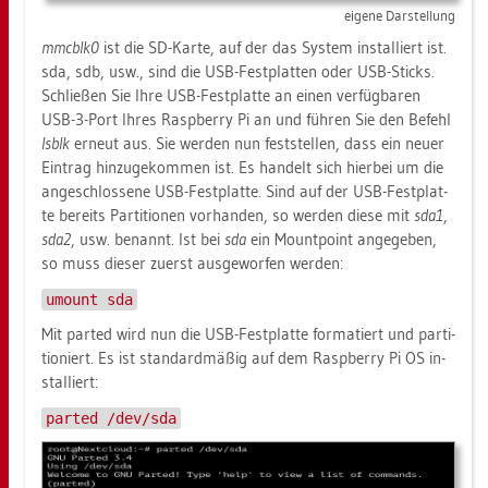
ei­ge­ne Dar­stel­lung
mm­cblk0
ist die SD-Karte, auf der das Sys­tem in­stal­liert ist.
sda, sdb, usw., sind die USB-Fest­plat­ten oder USB-Sticks.
Schlie­ßen Sie Ihre USB-Fest­plat­te an einen ver­füg­ba­ren
USB-3-Port Ihres Raspber­ry Pi an und füh­ren Sie den Be­fehl
lsblk
er­neut aus. Sie wer­den nun fest­stel­len, dass ein neuer
Ein­trag hin­zu­ge­kom­men ist. Es han­delt sich hier­bei um die
an­ge­schlos­se­ne USB-Fest­plat­te. Sind auf der USB-Fest­plat­
te be­reits Par­ti­tio­nen vor­han­den, so wer­den diese mit
sda1
,
sda2
, usw. be­nannt. Ist bei
sda
ein Mount­point an­ge­ge­ben,
so muss die­ser zu­erst aus­ge­wor­fen wer­den:
umount sda
Mit par­ted wird nun die USB-Fest­plat­te for­ma­tiert und par­ti­
tio­niert. Es ist stan­dard­mä­ßig auf dem Raspber­ry Pi OS in­
stal­liert:
parted /dev/sda