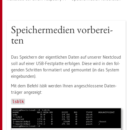
Spei­cher­me­di­en vor­be­rei­
ten
Das Spei­chern der ei­gent­li­chen Daten auf un­se­rer Next­cloud
soll auf einer USB-Fest­plat­te er­fol­gen. Diese wird in den fol­
gen­den Schrit­ten for­ma­tiert und ge­moun­tet (in das Sys­tem
ein­ge­bun­den).
Mit dem Be­fehl
lsblk
wer­den Ihnen an­ge­schlos­se­ne Da­ten­
trä­ger an­ge­zeigt:
lsblk