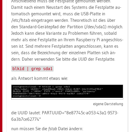
An­schlie­ßend muss die Fest­plat­te ge­moun­tet wer­den.
Damit nach einem Neu­start des Sys­tems die Fest­plat­te au­
to­ma­tisch ge­moun­tet wird, muss die USB-Plat­te in
/etc/fstab ein­ge­tra­gen wer­den. Theo­re­tisch ist dies über
den Stan­dard-Ge­rä­te­pfad der Par­ti­ti­on (/dev/sda1) mög­lich.
Je­doch kann diese Va­ri­an­te zu Pro­ble­men füh­ren, so­bald
mehr als eine Fest­plat­te an Ihrem Raspber­ry Pi an­ge­schlos­
sen ist. Sind meh­re­re Fest­plat­ten an­ge­schlos­sen, kann es
sein, dass die Be­zeich­nung der ein­zel­nen Plat­ten sich än­
dern. Daher ver­wen­den Sie bitte die
UUID
der Fest­plat­te.
blkid | grep sda1
als Ant­wort kommt etwas wie:
ei­ge­ne Dar­stel­lung
die UUID lau­tet: PAR­TUUID="8e87745c-a053-43a1-9573-
6a3b7ce62774"
nun müs­sen Sie die
fstab
Datei än­dern: