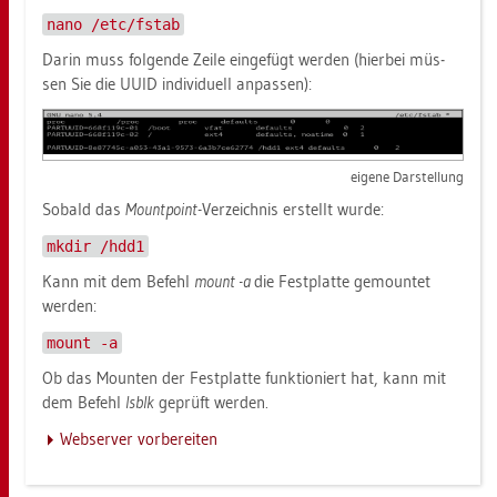
nano /etc/fstab
Darin muss fol­gen­de Zeile ein­ge­fügt wer­den (hier­bei müs­
sen Sie die UUID in­di­vi­du­ell an­pas­sen):
ei­ge­ne Dar­stel­lung
So­bald das
Mount­point
-Ver­zeich­nis er­stellt wurde:
mkdir /hdd1
Kann mit dem Be­fehl
mount -a
die Fest­plat­te ge­moun­tet
wer­den:
mount -a
Ob das Moun­ten der Fest­plat­te funk­tio­niert hat, kann mit
dem Be­fehl
lsblk
ge­prüft wer­den.
Web­ser­ver vor­be­rei­ten