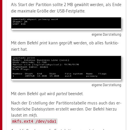
Als Start der Par­ti­ti­on soll­te 2 MB ge­wählt wer­den, als Ende
die ma­xi­ma­le Größe der USB-Fest­plat­te.
ei­ge­ne Dar­stel­lung
Mit dem Be­fehl
print
kann ge­prüft wer­den, ob alles funk­tio­
niert hat.
ei­ge­ne Dar­stel­lung
Mit dem Be­fehl
quit
wird
par­ted
be­en­det.
Nach der Er­stel­lung der Par­ti­ti­ons­ta­bel­le muss auch das er­
for­der­li­che Da­tei­sys­tem er­stellt wer­den. Der Be­fehl hier­zu
lau­tet im
mkfs.
mkfs.ext4 /dev/sda1