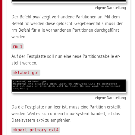
ei­ge­ne Dar­stel­lung
Der Be­fehl
print
zeigt vor­han­de­ne Par­ti­tio­nen an. Mit dem
Be­fehl
rm
wer­den diese ge­löscht. Ge­ge­be­nen­falls muss der
rm Be­fehl für alle vor­han­de­nen Par­ti­tio­nen durch­ge­führt
wer­den.
rm 1
Auf der Fest­plat­te soll nun eine neue Par­ti­ti­ons­ta­bel­le er­
stellt wer­den.
mklabel gpt
ei­ge­ne Dar­stel­lung
Da die Fest­plat­te nun leer ist, muss eine Par­ti­ti­on er­stellt
wer­den. Weil es sich um ein Linux-Sys­tem han­delt, ist das
Da­tei­sys­tem
ext4
zu emp­feh­len.
mkpart primary ext4