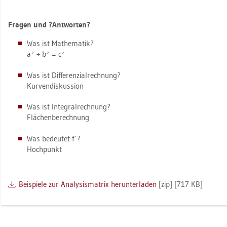
Fra­gen und ?Ant­wor­ten?
Was ist Ma­the­ma­tik?
a² + b² = c²
Was ist Dif­fe­ren­zi­al­rech­nung?
Kur­ven­dis­kus­si­on
Was ist In­te­gral­rech­nung?
Flä­chen­be­rech­nung
Was be­deu­tet f´?
Hoch­punkt
Bei­spie­le zur Ana­ly­sis­ma­trix her­un­ter­la­den
[zip] [717 KB]