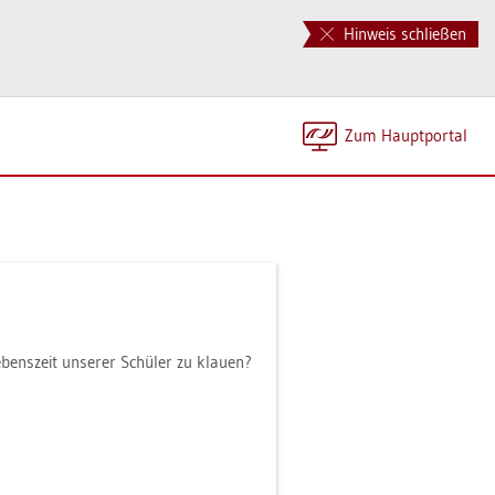
Hinweis schließen
Zum Haupt­por­tal
ens­zeit un­se­rer Schü­ler zu klau­en?