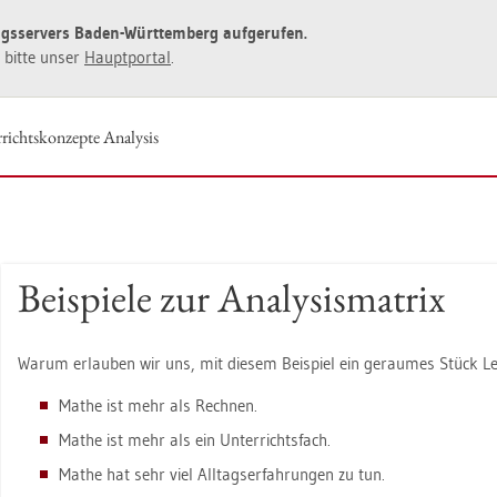
ngs­ser­vers Baden-Würt­tem­berg auf­ge­ru­fen.
ie bitte unser
Haupt­por­tal
.
richts­kon­zep­te Ana­ly­sis
Bei­spie­le zur Ana­ly­sis­ma­trix
Warum er­lau­ben wir uns, mit die­sem Bei­spiel ein ge­rau­mes Stück Le­b
Mathe ist mehr als Rech­nen.
Mathe ist mehr als ein Un­ter­richts­fach.
Mathe hat sehr viel All­tags­er­fah­run­gen zu tun.