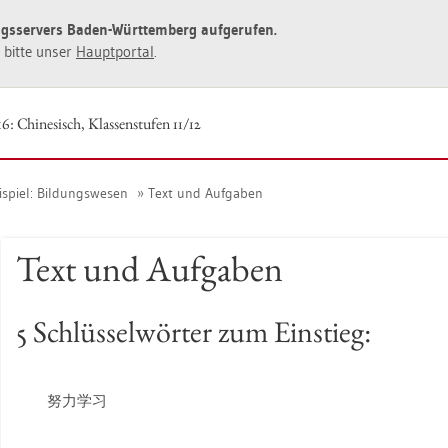
ngs­ser­vers Baden-Würt­tem­berg auf­ge­ru­fen.
ie bitte unser
Haupt­por­tal
.
6: Chi­ne­sisch, Klas­sen­stu­fen 11/12
­spiel: Bil­dungs­we­sen
Text und Auf­ga­ben
Text und Auf­ga­ben
5 Schlüs­sel­wör­ter zum Ein­stieg:
努力学习