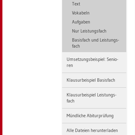
Text
Vo­ka­beln
Auf­ga­ben
Nur Leis­tungs­fach
Ba­sis­fach und Leis­tungs­
fach
Um­set­zungs­bei­spiel: Se­nio­
ren
Klau­sur­bei­spiel Ba­sis­fach
Klau­sur­bei­spiel Leis­tungs­
fach
Münd­li­che Ab­itur­prü­fung
Alle Da­tei­en her­un­ter­la­den