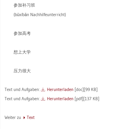
参加补习班
(bǔxíbān Nach­hil­fe­un­ter­richt)
参加高考
想上大学
压力很大
Text und Auf­ga­ben:
Her­un­ter­la­den
[doc][99 KB]
Text und Auf­ga­ben:
Her­un­ter­la­den
[pdf][137 KB]
Wei­ter zu
Text