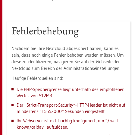
Feh­ler­be­he­bung
Nach­dem Sie Ihre Next­cloud ab­ge­si­chert haben, kann es
sein, dass noch ei­ni­ge Feh­ler be­ho­ben wer­den müs­sen. Um
diese zu iden­ti­fi­zie­ren, na­vi­gie­ren Sie auf der Web­sei­te der
Next­cloud zum Be­reich der Ad­mi­nis­tra­ti­ons­ein­stel­lun­gen.
Häu­fi­ge Feh­ler­quel­len sind:
Die PHP-Spei­cher­gren­ze liegt un­ter­halb des emp­foh­le­nen
Wer­tes von 512MB.
Der "Strict-Trans­port-Se­cu­ri­ty“-HTTP-Hea­der ist nicht auf
min­des­tens "15552000“ Se­kun­den ein­ge­stellt.
Ihr Web­ser­ver ist nicht rich­tig kon­fi­gu­riert, um "/.well-
known/cal­dav" auf­zu­lö­sen.