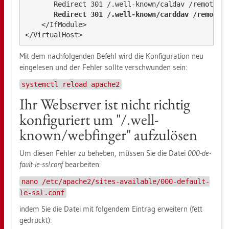
       Redirect 301 /.well-known/caldav /remote.ph
Redirect 301 /.well-known/carddav /remote.
    </IfModule>

Mit dem nach­fol­gen­den Be­fehl wird die Kon­fi­gu­ra­ti­on neu
ein­ge­le­sen und der Feh­ler soll­te ver­schwun­den sein:
systemctl reload apache2
Ihr Web­ser­ver ist nicht rich­tig
kon­fi­gu­riert um "/.well-
known/web­fin­ger" auf­zu­lö­sen
Um die­sen Feh­ler zu be­he­ben, müs­sen Sie die Datei
000-de­
fault-le-ssl.conf
be­ar­bei­ten:
nano /etc/apache2/sites-available/000-default-
le-ssl.conf
indem Sie die Datei mit fol­gen­dem Ein­trag er­wei­tern (fett
ge­druckt):