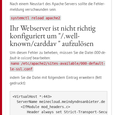
Nach einem Neu­start des Apa­che-Ser­vers soll­te die Feh­ler­
mel­dung ver­schwun­den sein.
systemctl reload apache2
Ihr Web­ser­ver ist nicht rich­tig
kon­fi­gu­riert um "/.well-
known/card­dav " auf­zu­lö­sen
Um die­sen Feh­ler zu be­he­ben, müs­sen Sie die Datei
000-de­
fault-le-ssl.conf
be­ar­bei­ten:
nano /etc/apache2/sites-available/000-default-
le-ssl.conf
indem Sie die Datei mit fol­gen­dem Ein­trag er­wei­tern (fett
ge­druckt):
<VirtualHost *:443>

  ServerName meinecloud.meindyndnsanbieter.de

    <IfModule mod_headers.c>

       Header always set Strict-Transport-Security