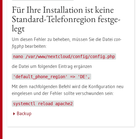
Für Ihre In­stal­la­ti­on ist keine
Stan­dard-Te­le­fon­re­gi­on fest­ge­
legt
Um die­sen Feh­ler zu be­he­ben, müs­sen Sie die Datei
con­
fig.php
be­ar­bei­ten:
nano /var/www/nextcloud/config/config.php
die Datei um fol­gen­den Ein­trag er­gän­zen
'default_phone_region' => 'DE',
Mit dem nach­fol­gen­den Be­fehl wird die Kon­fi­gu­ra­ti­on neu
ein­ge­le­sen und der Feh­ler soll­te ver­schwun­den sein:
systemctl reload apache2
Back­up