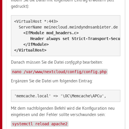
ge­druckt):
<VirtualHost *:443>

  ServerName meinecloud.meindyndnsanbieter.de

<IfModule mod_headers.c>

       Header always set Strict-Transport-Security
    </IfModule>

</VirtualHost>
Da­nach müs­sen Sie die Datei
con­fig.php
be­ar­bei­ten:
nano /var/www/nextcloud/config/config.php
Er­gän­zen Sie die Datei um fol­gen­den Ein­trag:
'memcache.local' => '\OC\Memcache\APCu',
Mit dem nach­fol­gen­den Be­fehl wird die Kon­fi­gu­ra­ti­on neu
ein­ge­le­sen und der Feh­ler soll­te ver­schwun­den sein:
systemctl reload apache2