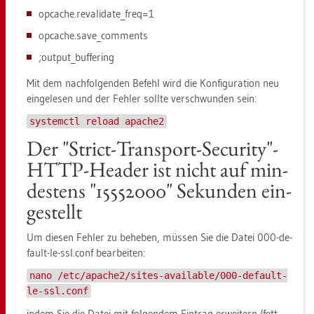
op­cache.re­va­li­da­te_freq=1
op­cache.sa­ve_­com­ments
;out­pu­t_buf­fe­ring
Mit dem nach­fol­gen­den Be­fehl wird die Kon­fi­gu­ra­ti­on neu
ein­ge­le­sen und der Feh­ler soll­te ver­schwun­den sein:
systemctl reload apache2
Der "Strict-Trans­port-Se­cu­ri­ty"-
HTTP-Hea­der ist nicht auf min­
des­tens "15552000" Se­kun­den ein­
ge­stellt
Um die­sen Feh­ler zu be­he­ben, müs­sen Sie die Datei 000-de­
fault-le-ssl.conf be­ar­bei­ten:
nano /etc/apache2/sites-available/000-default-
le-ssl.conf
indem Sie die Datei mit fol­gen­dem Ein­trag er­wei­tern (fett