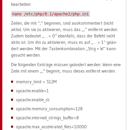
be­ar­bei­ten:
nano /etc/php/8.1/apache2/php.ini
Zei­len, die mit “;” be­gin­nen, sind aus­kom­men­tiert (nicht
aktiv). Um sie zu ak­ti­vie­ren, muss das „;“ ent­fernt wer­den.
Zudem be­deu­tet „… = 0“ eben­falls, dass der Be­fehl nicht
aktiv ist. Um ihn zu ak­ti­vie­ren, muss es auf „… = 1“ ge­än­
dert wer­den. Mit der Tas­ten­kom­bi­na­ti­on „Strg + W“ kann
ge­sucht wer­den.
Die fol­gen­den Ein­trä­ge müs­sen ge­än­dert wer­den. Wenn eine
Zeile mit einem „;" be­ginnt, muss die­ses ent­fernt wer­den:
me­mo­ry_li­mit = 512M
op­cache.enable=1
op­cache.enable_­cli
op­cache.me­mo­ry_­con­sump­ti­on=128
op­cache.in­ter­ne­d_strings­_buf­fer=8
op­cache.ma­x_ac­ce­le­ra­te­d_­files=10000