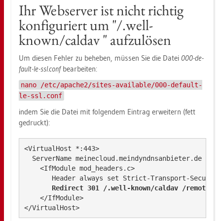
Ihr Web­ser­ver ist nicht rich­tig
kon­fi­gu­riert um "/.well-
known/cal­dav " auf­zu­lö­sen
Um die­sen Feh­ler zu be­he­ben, müs­sen Sie die Datei
000-de­
fault-le-ssl.conf
be­ar­bei­ten:
nano /etc/apache2/sites-available/000-default-
le-ssl.conf
indem Sie die Datei mit fol­gen­dem Ein­trag er­wei­tern (fett
ge­druckt):
<VirtualHost *:443>

  ServerName meinecloud.meindyndnsanbieter.de

    <IfModule mod_headers.c>

       Header always set Strict-Transport-Security
Redirect 301 /.well-known/caldav /remote.p
    </IfModule>
