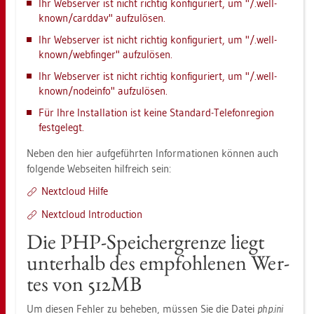
Ihr Web­ser­ver ist nicht rich­tig kon­fi­gu­riert, um "/.well-
known/card­dav" auf­zu­lö­sen.
Ihr Web­ser­ver ist nicht rich­tig kon­fi­gu­riert, um "/.well-
known/web­fin­ger" auf­zu­lö­sen.
Ihr Web­ser­ver ist nicht rich­tig kon­fi­gu­riert, um "/.well-
known/no­de­info" auf­zu­lö­sen.
Für Ihre In­stal­la­ti­on ist keine Stan­dard-Te­le­fon­re­gi­on
fest­ge­legt.
Neben den hier auf­ge­führ­ten In­for­ma­tio­nen kön­nen auch
fol­gen­de Web­sei­ten hilf­reich sein:
Next­cloud Hilfe
Next­cloud In­tro­duc­tion
Die PHP-Spei­cher­gren­ze liegt
un­ter­halb des emp­foh­le­nen Wer­
tes von 512MB
Um die­sen Feh­ler zu be­he­ben, müs­sen Sie die Datei
php.​ini