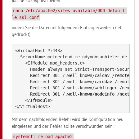
fault-le-ssl.conf
be­ar­bei­ten:
nano /etc/apache2/sites-available/000-default-
le-ssl.conf
indem Sie die Datei mit fol­gen­dem Ein­trag er­wei­tern (fett
ge­druckt):
<VirtualHost *:443>

  ServerName meinecloud.meindyndnsanbieter.de

    <IfModule mod_headers.c>

      Header always set Strict-Transport-Security 
      Redirect 301 /.well-known/caldav /remote.php
      Redirect 301 /.well-known/carddav /remote.ph
      Redirect 301 /.well-known/webfinger /nextclo
Redirect 301 /.well-known/nodeinfo /nextclo
    </IfModule>

Mit dem nach­fol­gen­den Be­fehl wird die Kon­fi­gu­ra­ti­on neu
ein­ge­le­sen und der Feh­ler soll­te ver­schwun­den sein:
systemctl reload apache2