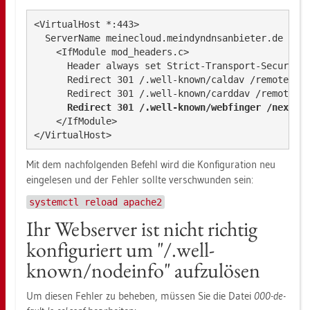
<VirtualHost *:443>

  ServerName meinecloud.meindyndnsanbieter.de

    <IfModule mod_headers.c>

      Header always set Strict-Transport-Security 
      Redirect 301 /.well-known/caldav /remote.php
      Redirect 301 /.well-known/carddav /remote.ph
Redirect 301 /.well-known/webfinger /nextcl
    </IfModule>

Mit dem nach­fol­gen­den Be­fehl wird die Kon­fi­gu­ra­ti­on neu
ein­ge­le­sen und der Feh­ler soll­te ver­schwun­den sein:
systemctl reload apache2
Ihr Web­ser­ver ist nicht rich­tig
kon­fi­gu­riert um "/.well-
known/no­de­info" auf­zu­lö­sen
Um die­sen Feh­ler zu be­he­ben, müs­sen Sie die Datei
000-de­