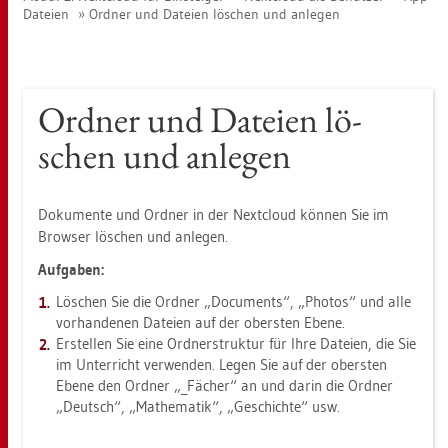
Da­tei­en
Ord­ner und Da­tei­en lö­schen und an­le­gen
Ord­ner und Da­tei­en lö­
schen und an­le­gen
Do­ku­men­te und Ord­ner in der Next­cloud kön­nen Sie im
Brow­ser lö­schen und an­le­gen.
Auf­ga­ben:
Lö­schen Sie die Ord­ner „Do­cu­ments“, „Pho­tos“ und alle
vor­han­de­nen Da­tei­en auf der obers­ten Ebene.
Er­stel­len Sie eine Ord­ner­struk­tur für Ihre Da­tei­en, die Sie
im Un­ter­richt ver­wen­den. Legen Sie auf der obers­ten
Ebene den Ord­ner „_Fä­cher“ an und darin die Ord­ner
„Deutsch“, „Ma­the­ma­tik“, „Ge­schich­te“ usw.