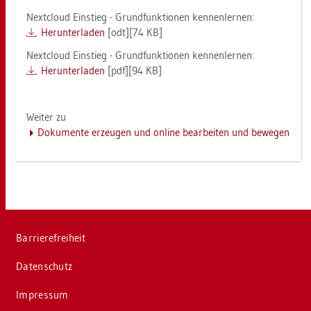
Next­cloud Ein­stieg - Grund­funk­tio­nen ken­nen­ler­nen:
Her­un­ter­la­den
[odt][74 KB]
Next­cloud Ein­stieg - Grund­funk­tio­nen ken­nen­ler­nen:
Her­un­ter­la­den
[pdf][94 KB]
Wei­ter zu
Do­ku­men­te er­zeu­gen und on­line be­ar­bei­ten und be­we­gen
Bar­rie­re­frei­heit
Da­ten­schutz
Im­pres­sum