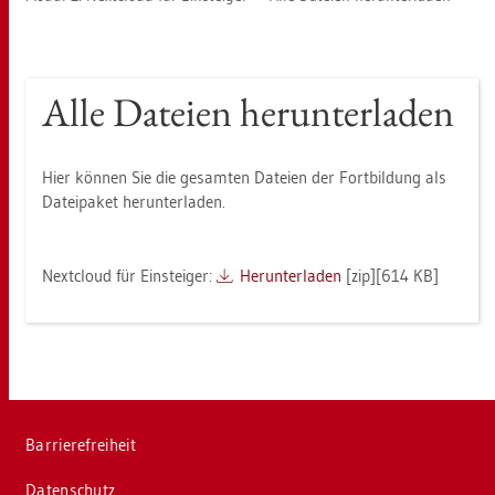
Alle Da­tei­en her­un­ter­la­den
Hier kön­nen Sie die ge­sam­ten Da­tei­en der Fort­bil­dung als
Da­tei­pa­ket her­un­ter­la­den.
Next­cloud für Ein­stei­ger:
Her­un­ter­la­den
[zip][614 KB]
Bar­rie­re­frei­heit
Da­ten­schutz