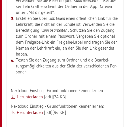
Ver­wen­den Sie die Be­rech­ti­gung
Kann be­ar­bei­ten
. Bei die­
ser Lehr­kraft er­scheint der Ord­ner in der App Da­tei­en
unter „Mit dir ge­teilt“.
Er­stel­len Sie über
Link tei­len
einen öf­fent­li­chen Link für die
Lehr­kraft, die nicht an der Schu­le ist. Ver­wen­den Sie die
Be­rech­ti­gung
Kann be­ar­bei­ten
. Schüt­zen Sie den Zu­gang
zum Ord­ner mit einem Pass­wort. Ver­ge­ben Sie op­tio­nal
dem Frei­ga­be-Link ein Frei­ga­be-Label und tra­gen Sie den
Namen der Lehr­kraft ein, an den Sie den Link ge­sen­det
haben.
Tes­ten Sie den Zu­gang zum Ord­ner und die Be­ar­bei­
tungs­mög­lich­kei­ten aus der Sicht der ver­schie­de­nen Per­
so­nen.
Next­cloud Ein­stieg - Grund­funk­tio­nen ken­nen­ler­nen:
Her­un­ter­la­den
[odt][74 KB]
Next­cloud Ein­stieg - Grund­funk­tio­nen ken­nen­ler­nen:
Her­un­ter­la­den
[pdf][94 KB]