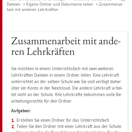
Da­tei­en
Ei­ge­ne Ord­ner und Do­ku­men­te tei­len
Zu­sam­men­ar­
beit mit an­de­ren Lehr­kräf­ten
Zu­sam­men­ar­beit mit an­de­
ren Lehr­kräf­ten
Sie möch­ten in einem Un­ter­richts­fach mit zwei wei­te­ren
Lehr­kräf­ten Da­tei­en in einem Ord­ner tei­len. Eine Lehr­kraft
un­ter­rich­tet an der sel­ben Schu­le wie Sie und ver­fügt daher
über ein Konto in der Next­cloud. Die an­de­re Lehr­kraft ar­bei­
tet nicht an der Schu­le. Alle Lehr­kräf­te be­kom­men volle Be­
ar­bei­tungs­rech­te für den Ord­ner.
Auf­ga­ben:
Er­stel­len Sie einen Ord­ner für das Un­ter­richts­fach.
Tei­len Sie den Ord­ner mit einer Lehr­kraft aus der Schu­le.