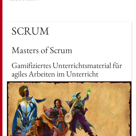
SCRUM
Mas­ters of Scrum
Ga­mi­fi­zier­tes Un­ter­richts­ma­te­ri­al für
agi­les Ar­bei­ten im Un­ter­richt