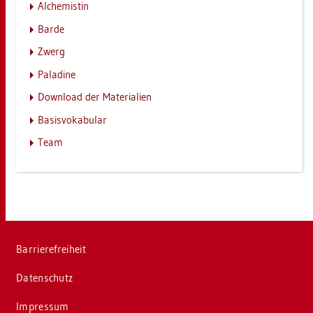
Al­che­mis­tin
Barde
Zwerg
Pa­la­di­ne
Down­load der Ma­te­ria­li­en
Ba­sis­vo­ka­bu­lar
Team
Bar­rie­re­frei­heit
Da­ten­schutz
Im­pres­sum