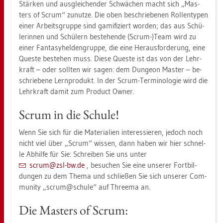
Stär­ken und aus­glei­chen­der Schwä­chen macht sich „Mas­
ters of Scrum“ zu­nut­ze. Die oben be­schrie­be­nen Rol­len­ty­pen
einer Ar­beits­grup­pe sind ga­mi­fi­ziert wor­den; das aus Schü­
le­rin­nen und Schü­lern be­ste­hen­de (Scrum-)Team wird zu
einer Fan­ta­sy­hel­den­grup­pe, die eine Her­aus­for­de­rung, eine
Ques­te be­ste­hen muss. Diese Ques­te ist das von der Lehr­
kraft – oder soll­ten wir sagen: dem Dun­ge­on Mas­ter – be­
schrie­be­ne Lern­pro­dukt. In der Scrum-Ter­mi­no­lo­gie wird die
Lehr­kraft damit zum Pro­duct Owner.
Scrum in die Schu­le!
Wenn Sie sich für die Ma­te­ria­li­en in­ter­es­sie­ren, je­doch noch
nicht viel über „Scrum“ wis­sen, dann haben wir hier schnel­
le Ab­hil­fe für Sie: Schrei­ben Sie uns unter
scrum@​zsl-​bw.​de
, be­su­chen Sie eine un­se­rer Fort­bil­
dun­gen zu dem Thema und schlie­ßen Sie sich un­se­rer Com­
mu­ni­ty „scrum@​schu­le“ auf Three­ma an.
Die Mas­ters of Scrum: