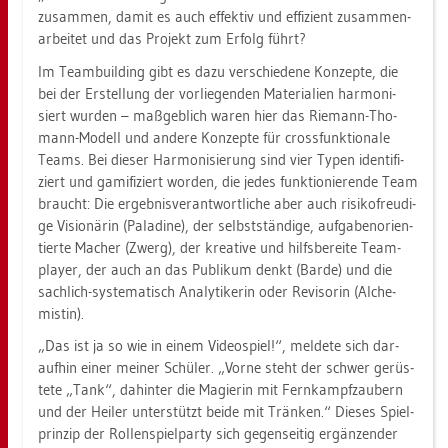
zu­sam­men, damit es auch ef­fek­tiv und ef­fi­zi­ent zu­sam­men­
ar­bei­tet und das Pro­jekt zum Er­folg führt?
Im Team­buil­ding gibt es dazu ver­schie­de­ne Kon­zep­te, die
bei der Er­stel­lung der vor­lie­gen­den Ma­te­ria­li­en har­mo­ni­
siert wur­den – maß­geb­lich waren hier das Rie­mann-Tho­
mann-Mo­dell und an­de­re Kon­zep­te für cross­funk­tio­na­le
Teams. Bei die­ser Har­mo­ni­sie­rung sind vier Typen iden­ti­fi­
ziert und ga­mi­fi­ziert wor­den, die jedes funk­tio­nie­ren­de Team
braucht: Die er­geb­nis­ver­ant­wort­li­che aber auch ri­si­ko­freu­di­
ge Vi­sio­nä­rin (Pa­la­di­ne), der selbst­stän­di­ge, auf­ga­ben­ori­en­
tier­te Ma­cher (Zwerg), der krea­ti­ve und hilfs­be­rei­te Team­
play­er, der auch an das Pu­bli­kum denkt (Barde) und die
sach­lich-sys­te­ma­tisch Ana­ly­ti­ke­rin oder Re­vi­so­rin (Al­che­
mis­tin).
„Das ist ja so wie in einem Vi­deo­spiel!“, mel­de­te sich dar­
auf­hin einer mei­ner Schü­ler. „Vorne steht der schwer ge­rüs­
te­te „Tank“, da­hin­ter die Ma­gie­rin mit Fern­kampf­zau­bern
und der Hei­ler un­ter­stützt beide mit Trän­ken.“ Die­ses Spiel­
prin­zip der Rol­len­spiel­par­ty sich ge­gen­sei­tig er­gän­zen­der