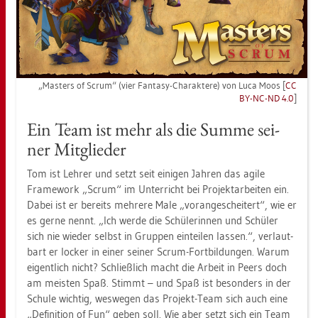
„Mas­ters of Scrum“ (vier Fan­ta­sy-Cha­rak­te­re) von Luca Moos [
CC
BY-NC-ND 4.0
]
Ein Team ist mehr als die Summe sei­
ner Mit­glie­der
Tom ist Leh­rer und setzt seit ei­ni­gen Jah­ren das agile
Frame­work „Scrum“ im Un­ter­richt bei Pro­jekt­ar­bei­ten ein.
Dabei ist er be­reits meh­re­re Male „vor­an­ge­schei­tert“, wie er
es gerne nennt. „Ich werde die Schü­le­rin­nen und Schü­ler
sich nie wie­der selbst in Grup­pen ein­tei­len las­sen.“, ver­laut­
bart er lo­cker in einer sei­ner Scrum-Fort­bil­dun­gen. Warum
ei­gent­lich nicht? Schließ­lich macht die Ar­beit in Peers doch
am meis­ten Spaß. Stimmt – und Spaß ist be­son­ders in der
Schu­le wich­tig, wes­we­gen das Pro­jekt-Team sich auch eine
„De­fi­ni­ti­on of Fun“ geben soll. Wie aber setzt sich ein Team