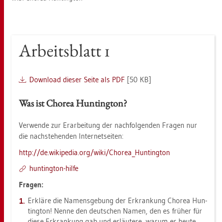
Ar­beits­blatt 1
Down­load die­ser Seite als PDF
[50 KB]
Was ist Cho­rea Hun­ting­ton?
Ver­wen­de zur Er­ar­bei­tung der nach­fol­gen­den Fra­gen nur
die nach­ste­hen­den In­ter­net­sei­ten:
http://​de.​wi­ki­pe­dia.​org/​wiki/​Cho­re­a_​Hun­ting­ton
hun­ting­ton-hilfe
Fra­gen:
Er­klä­re die Na­mens­ge­bung der Er­kran­kung Cho­rea Hun­
ting­ton! Nenne den deut­schen Namen, den es frü­her für
diese Er­kran­kung gab und er­läu­te­re, warum er heute