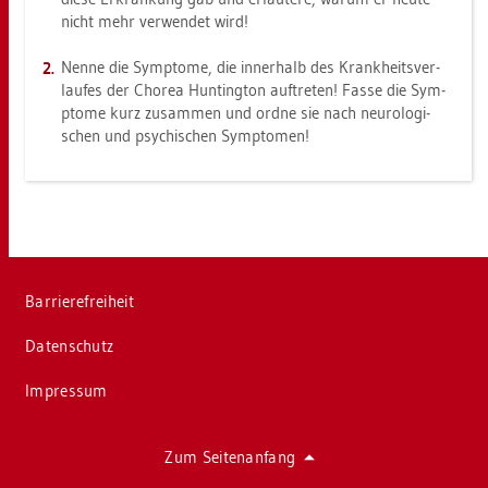
nicht mehr ver­wen­det wird!
Nenne die Sym­pto­me, die in­ner­halb des Krank­heits­ver­
lau­fes der Cho­rea Hun­ting­ton auf­tre­ten! Fasse die Sym­
pto­me kurz zu­sam­men und ordne sie nach neu­ro­lo­gi­
schen und psy­chi­schen Sym­pto­men!
Bar­rie­re­frei­heit
Da­ten­schutz
Im­pres­sum
Zum Sei­ten­an­fang