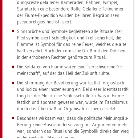
dungs­res­te ge­fal­le­ner Ka­me­ra­den, Fah­nen, Wim­pel,
Stan­dar­ten eine be­son­de­re Rolle. Ge­fal­le­ne Teil­neh­mer
der Fiume-Ex­pe­di­ti­on wur­den bei ihren Be­gräb­nis­sen
pseu­do­re­li­gi­ös hoch­sti­li­siert.
Sinn­sprü­che und Sym­bo­le be­glei­te­ten alle Ri­tua­le. Der
Pfeil sym­bo­li­siert Schnel­lig­keit und Treff­si­cher­heit, die
Flam­me ist Sym­bol für das reine Feuer, wel­ches die alte
Welt ver­zehrt. Auch der rö­mi­sche Gruß mit den Dol­chen
in der er­ho­be­nen Rech­ten ge­hör­te zum Ri­tu­al.
Die Sol­da­ten von Fiume waren eine "ver­schwo­re­ne Ge­
mein­schaft", auf der das Heil der Zu­kunft ruhte.
Die Stim­mung der Be­völ­ke­rung war fest­lich-or­gi­as­tisch
und lud zu einer In­sze­nie­rung ein. Bei die­ser Iden­ti­täts­stif­
tung fiel der Musik eine Schlüs­sel­rol­le zu. Was in Fiume
fest­lich und spon­tan ge­we­sen war, wurde im Fa­schis­mus
durch das Über­maß an Or­ga­ni­sa­to­ri­schem er­setzt.
Be­son­ders wirk­sam war, dass die po­li­ti­sche Mei­nungs­äu­
ße­rung keine Aus­ein­an­der­set­zung mit Ar­gu­men­ten mehr
war, son­dern das Ri­tu­al und die Sym­bo­lik di­rekt den Weg
in die Seele der Masse fan­den.