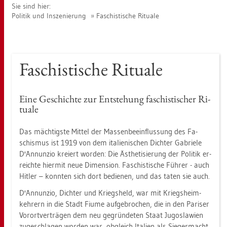
Sie sind hier:
Po­li­tik und In­sze­nie­rung
Fa­schis­ti­sche Ri­tua­le
Fa­schis­ti­sche Ri­tua­le
Eine Ge­schich­te zur Ent­ste­hung fa­schis­ti­scher Ri­
tua­le
Das mäch­tigs­te Mit­tel der Mas­sen­be­ein­flus­sung des Fa­
schis­mus ist 1919 von dem ita­lie­ni­schen Dich­ter Ga­brie­le
D'An­nun­zio kre­iert wor­den: Die Äs­the­ti­sie­rung der Po­li­tik er­
reich­te hier­mit neue Di­men­si­on. Fa­schis­ti­sche Füh­rer - auch
Hit­ler – konn­ten sich dort be­die­nen, und das taten sie auch.
D'An­nun­zio, Dich­ter und Kriegs­held, war mit Kriegs­heim­
keh­rern in die Stadt Fiume auf­ge­bro­chen, die in den Pa­ri­ser
Vor­ort­ver­trä­gen dem neu ge­grün­de­ten Staat Ju­go­sla­wi­en
zu­ge­schla­gen wor­den war, ob­gleich Ita­li­en als Sie­ger­macht