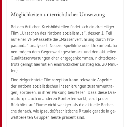
Mög­lich­kei­ten un­ter­richt­li­cher Um­set­zung
Bei den ört­li­chen Kreis­bild­stel­len fin­det sich ein drei­tei­li­ger
Film „Ur­sa­chen des Na­tio­nal­so­zia­lis­mus“, des­sen 1. Teil
auf einer VHS-Kas­set­te die „Mas­sen­ver­füh­rung durch Pro­
pa­gan­da“ ana­ly­siert. Neue­re Spiel­fil­me oder Do­ku­men­ta­tio­
nen mögen dem Ge­gen­warts­ge­schmack und den ak­tu­el­len
Qua­li­täts­er­war­tun­gen eher ent­ge­gen­kom­men, nichts­des­to­
trotz ge­lingt hier­mit ein ein­drück­li­cher Ein­stieg (ca. 20 Mi­nu­
ten).
Eine ziel­ge­rich­te­te Film­re­zep­ti­on kann re­le­van­te As­pek­te
der na­tio­nal­so­zia­lis­ti­schen In­sze­nie­run­gen zu­sam­men­tra­
gen, sor­tie­ren, in ihrer Wir­kung be­ur­tei­len. Dass diese Dra­
ma­tur­gie auch in an­de­ren Kon­tex­ten wirkt, zeigt ja der
Rück­blick auf Fiume nicht we­ni­ger als die ak­tu­el­le Re­cher­
che da­nach, wie (pseu­do)fa­schis­ti­sche Ri­tua­le ge­ra­de in ge­
walt­be­rei­ten Grup­pen heute prä­sent sind.