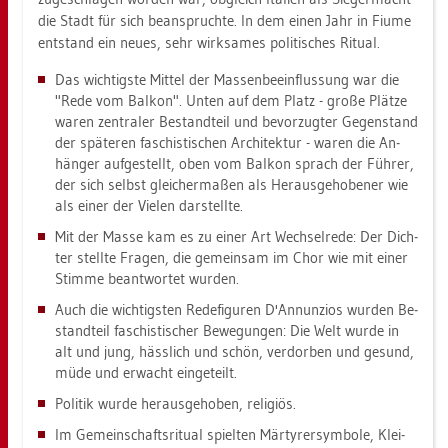
die Stadt für sich be­an­spruch­te. In dem einen Jahr in Fiume
ent­stand ein neues, sehr wirk­sa­mes po­li­ti­sches Ri­tu­al.
Das wich­tigs­te Mit­tel der Mas­sen­be­ein­flus­sung war die
"Rede vom Bal­kon". Unten auf dem Platz - große Plät­ze
waren zen­tra­ler Be­stand­teil und be­vor­zug­ter Ge­gen­stand
der spä­te­ren fa­schis­ti­schen Ar­chi­tek­tur - waren die An­
hän­ger auf­ge­stellt, oben vom Bal­kon sprach der Füh­rer,
der sich selbst glei­cher­ma­ßen als Her­aus­ge­ho­be­ner wie
als einer der Vie­len dar­stell­te.
Mit der Masse kam es zu einer Art Wech­sel­re­de: Der Dich­
ter stell­te Fra­gen, die ge­mein­sam im Chor wie mit einer
Stim­me be­ant­wor­tet wur­den.
Auch die wich­tigs­ten Re­de­fi­gu­ren D'An­nun­zios wur­den Be­
stand­teil fa­schis­ti­scher Be­we­gun­gen: Die Welt wurde in
alt und jung, häss­lich und schön, ver­dor­ben und ge­sund,
müde und er­wacht ein­ge­teilt.
Po­li­tik wurde her­aus­ge­ho­ben, re­li­gi­ös.
Im Ge­mein­schafts­ri­tu­al spiel­ten Mär­ty­rer­sym­bo­le, Klei­