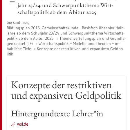
jahr 23/24 und Schwer­punkt­the­ma Wirt­
schafts­po­li­tik ab dem Ab­itur 2025
Sie sind hier:
Bil­dungs­plan 2016: Ge­mein­schafts­kun­de - Ba­sis­fach über vier Halb­
jah­re ab dem Schul­jahr 23/24 und Schwer­punkt­the­ma Wirt­schafts­
po­li­tik ab dem Ab­itur 2025
The­men­ver­tei­lungs­plan und Grund­la­
gen­ka­pi­tel (LF)
Wirt­schafts­po­li­tik – Mo­del­le und Theo­ri­en – in­
halt­li­che Tiefe
Kon­zep­te der re­strik­ti­ven und ex­pan­si­ven Geld­po­
li­tik
Kon­zep­te der re­strik­ti­ven
und ex­pan­si­ven Geld­po­li­tik
Hin­ter­grund­tex­te Leh­rer*in
wsi.​de