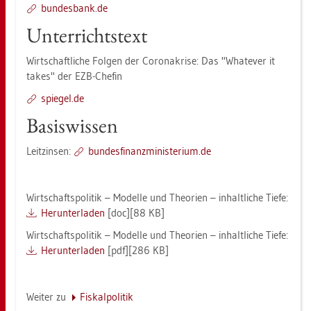
bun­des­bank.de
Un­ter­richts­text
Wirt­schaft­li­che Fol­gen der Co­ro­na­kri­se: Das "Wha­te­ver it
takes" der EZB-Che­fin
spie­gel.de
Ba­sis­wis­sen
Leit­zin­sen:
bun­des­fi­nanz­mi­nis­te­ri­um.de
Wirt­schafts­po­li­tik – Mo­del­le und Theo­ri­en – in­halt­li­che Tiefe:
Her­un­ter­la­den
[doc][88 KB]
Wirt­schafts­po­li­tik – Mo­del­le und Theo­ri­en – in­halt­li­che Tiefe:
Her­un­ter­la­den
[pdf][286 KB]
Wei­ter zu
Fis­kal­po­li­tik