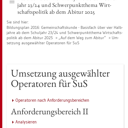
jahr 23/24 und Schwer­punkt­the­ma Wirt­
schafts­po­li­tik ab dem Ab­itur 2025
Sie sind hier:
Bil­dungs­plan 2016: Ge­mein­schafts­kun­de - Ba­sis­fach über vier Halb­
jah­re ab dem Schul­jahr 23/24 und Schwer­punkt­the­ma Wirt­schafts­
po­li­tik ab dem Ab­itur 2025
„Auf dem Weg zum Ab­itur“
Um­
set­zung aus­ge­wähl­ter Ope­ra­to­ren für SuS
Um­set­zung aus­ge­wähl­ter
Ope­ra­to­ren für SuS
Ope­ra­to­ren nach An­for­de­rungs­be­rei­chen
An­for­de­rungs­be­reich II
Ana­ly­sie­ren