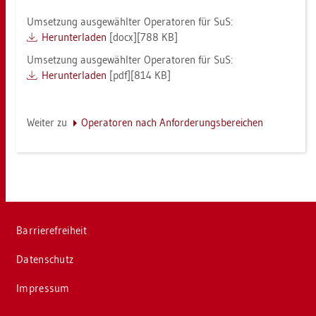
Um­set­zung aus­ge­wähl­ter Ope­ra­to­ren für SuS:
Her­un­ter­la­den
[docx][788 KB]
Um­set­zung aus­ge­wähl­ter Ope­ra­to­ren für SuS:
Her­un­ter­la­den
[pdf][814 KB]
Wei­ter zu
Ope­ra­to­ren nach An­for­de­rungs­be­rei­chen
Bar­rie­re­frei­heit
Da­ten­schutz
Im­pres­sum