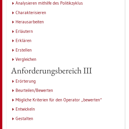
Ana­ly­sie­ren mit­hil­fe des Po­li­tik­zy­klus
Cha­rak­te­ri­sie­ren
Her­aus­ar­bei­ten
Er­läu­tern
Er­klä­ren
Er­stel­len
Ver­glei­chen
An­for­de­rungs­be­reich III
Er­ör­te­rung
Be­ur­tei­len/Be­wer­ten
Mög­li­che Kri­te­ri­en für den Ope­ra­tor „be­wer­ten“
Ent­wi­ckeln
Ge­stal­ten