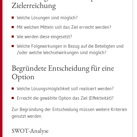
Ziel­er­rei­chung
Wel­che Lö­sun­gen sind mög­lich?
Mit wel­chen Mit­teln soll das Ziel er­reicht wer­den?
Wie wer­den diese ein­ge­setzt?
Wel­che Fol­ge­wir­kun­gen in Bezug auf die Be­tei­lig­ten und
/oder wel­che Wech­sel­wir­kun­gen sind mög­lich?
Be­grün­de­te Ent­schei­dung für eine
Op­ti­on
Wel­che Lö­sungs­mög­lich­keit soll rea­li­siert wer­den?
Er­reicht die ge­wähl­te Op­ti­on das Ziel (Ef­fek­ti­vi­tät)?
Zur Be­grün­dung der Ent­schei­dung müs­sen wei­te­re Kri­te­ri­en
ge­nutzt wer­den.
SWOT-Ana­ly­se