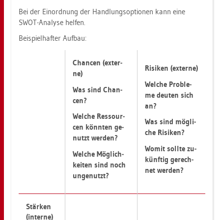
Bei der Ein­ord­nung der Hand­lungs­op­tio­nen kann eine
SWOT-Ana­ly­se hel­fen.
Bei­spiel­haf­ter Auf­bau:
Chan­cen (ex­ter­
Ri­si­ken (ex­ter­ne)
ne)
Wel­che Pro­ble­
Was sind Chan­
me deu­ten sich
cen?
an?
Wel­che Res­sour­
Was sind mög­li­
cen könn­ten ge­
che Ri­si­ken?
nutzt wer­den?
Womit soll­te zu­
Wel­che Mög­lich­
künf­tig ge­rech­
kei­ten sind noch
net wer­den?
un­ge­nutzt?
Stär­ken
(in­ter­ne)