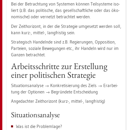
Bei der Be­trach­tung von Sys­te­men kön­nen Teil­sys­te­me iso­
liert (z.B. das po­li­ti­sche, das ge­sell­schaft­li­che oder das öko­
no­mi­sche) oder ver­netzt be­trach­tet wer­den.
Der Zeit­ho­ri­zont, in der die Stra­te­gie um­ge­setzt wer­den soll,
kann kurz-, mit­tel-, lang­fris­tig sein.
Stra­te­gisch Han­deln­de sind z.B. Re­gie­run­gen, Op­po­si­ti­on,
Par­tei­en, so­zia­le Be­we­gun­gen etc., ihr Han­deln wird nur im
Gan­zen be­trach­tet.
Ar­beits­schrit­te zur Er­stel­lung
einer po­li­ti­schen Stra­te­gie
Si­tua­ti­ons­ana­ly­se → Kon­kre­ti­sie­rung des Ziels → Er­ar­bei­
tung der Op­tio­nen → Be­grün­de­te Ent­schei­dung
An­ge­dach­ter Zeit­ho­ri­zont (kurz-, mit­tel-, lang­fris­tig)
Si­tua­ti­ons­ana­ly­se
Was ist die Pro­blem­la­ge?