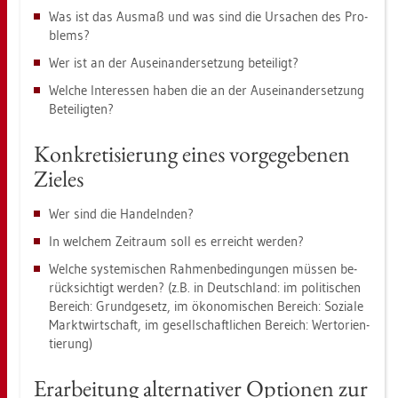
Was ist das Aus­maß und was sind die Ur­sa­chen des Pro­
blems?
Wer ist an der Aus­ein­an­der­set­zung be­tei­ligt?
Wel­che In­ter­es­sen haben die an der Aus­ein­an­der­set­zung
Be­tei­lig­ten?
Kon­kre­ti­sie­rung eines vor­ge­ge­be­nen
Zie­les
Wer sind die Han­deln­den?
In wel­chem Zeit­raum soll es er­reicht wer­den?
Wel­che sys­te­mi­schen Rah­men­be­din­gun­gen müs­sen be­
rück­sich­tigt wer­den? (z.B. in Deutsch­land: im po­li­ti­schen
Be­reich: Grund­ge­setz, im öko­no­mi­schen Be­reich: So­zia­le
Markt­wirt­schaft, im ge­sell­schaft­li­chen Be­reich: Wert­ori­en­
tie­rung)
Er­ar­bei­tung al­ter­na­ti­ver Op­tio­nen zur