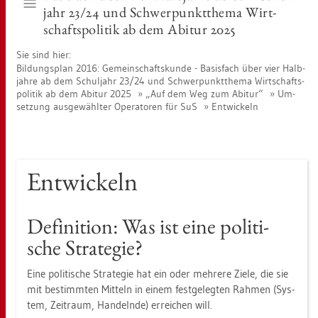
jahr 23/24 und Schwer­punkt­the­ma Wirt­
schafts­po­li­tik ab dem Ab­itur 2025
Sie sind hier:
Bil­dungs­plan 2016: Ge­mein­schafts­kun­de - Ba­sis­fach über vier Halb­
jah­re ab dem Schul­jahr 23/24 und Schwer­punkt­the­ma Wirt­schafts­
po­li­tik ab dem Ab­itur 2025
„Auf dem Weg zum Ab­itur“
Um­
set­zung aus­ge­wähl­ter Ope­ra­to­ren für SuS
Ent­wi­ckeln
Ent­wi­ckeln
De­fi­ni­ti­on: Was ist eine po­li­ti­
sche Stra­te­gie?
Eine po­li­ti­sche Stra­te­gie hat ein oder meh­re­re Ziele, die sie
mit be­stimm­ten Mit­teln in einem fest­ge­leg­ten Rah­men (Sys­
tem, Zeit­raum, Han­deln­de) er­rei­chen will.