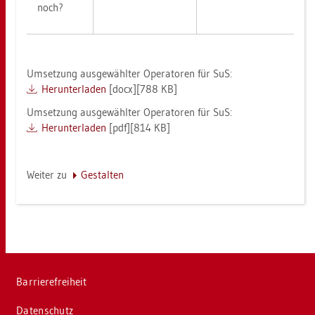
noch?
Um­set­zung aus­ge­wähl­ter Ope­ra­to­ren für SuS:
Her­un­ter­la­den
[docx][788 KB]
Um­set­zung aus­ge­wähl­ter Ope­ra­to­ren für SuS:
Her­un­ter­la­den
[pdf][814 KB]
Wei­ter zu
Ge­stal­ten
Bar­rie­re­frei­heit
Da­ten­schutz