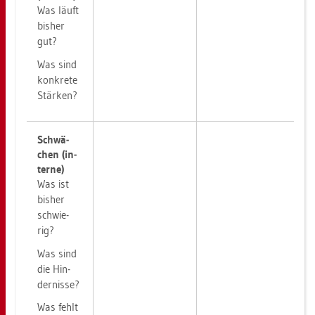
Was läuft
bis­her
gut?
Was sind
kon­kre­te
Stär­ken?
Schwä­
chen (in­
ter­ne)
Was ist
bis­her
schwie­
rig?
Was sind
die Hin­
der­nis­se?
Was fehlt