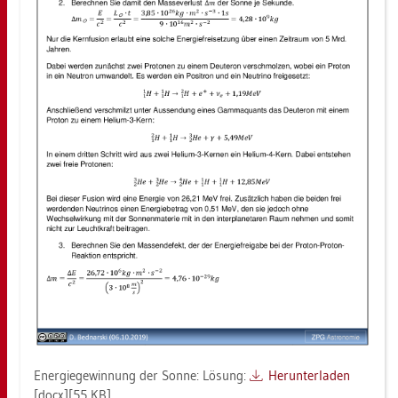
En­er­gie­ge­win­nung der Sonne: Lö­sung:
Her­un­ter­la­den
[docx][55 KB]