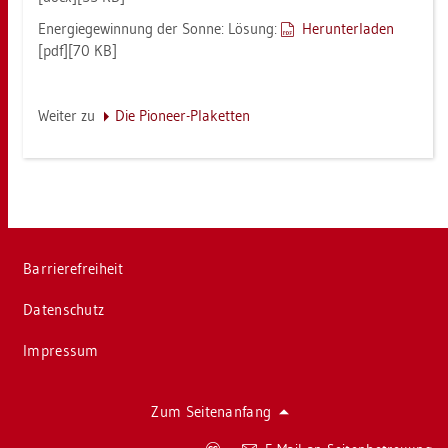
En­er­gie­ge­win­nung der Sonne: Lö­sung:
Her­un­ter­la­den
[pdf][70 KB]
Wei­ter zu
Die Pioneer-Pla­ket­ten
Bar­rie­re­frei­heit
Da­ten­schutz
Im­pres­sum
Zum Sei­ten­an­fang
Co­