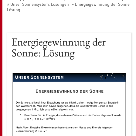
Unser Son­nen­sys­tem: Lö­sun­gen
En­er­gie­ge­win­nung der Sonne:
Lö­sung
En­er­gie­ge­win­nung der
Sonne: Lö­sung