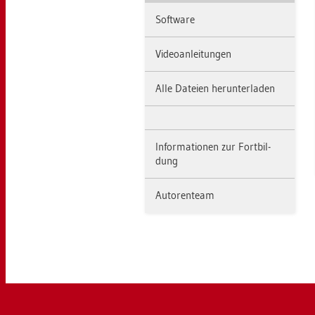
Soft­ware
Vi­deo­an­lei­tun­gen
Alle Da­tei­en her­un­ter­la­den
In­for­ma­tio­nen zur Fort­bil­
dung
Au­to­ren­team