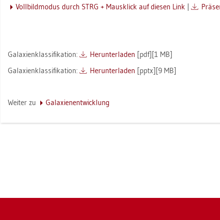
Voll­bild­mo­dus durch STRG + Maus­klick auf die­sen Link
|
Prä­sen
Ga­la­xi­en­klas­si­fi­ka­ti­on:
Her­un­ter­la­den
[pdf][1 MB]
Ga­la­xi­en­klas­si­fi­ka­ti­on:
Her­un­ter­la­den
[pptx][9 MB]
Wei­ter zu
Ga­la­xien­ent­wick­lung