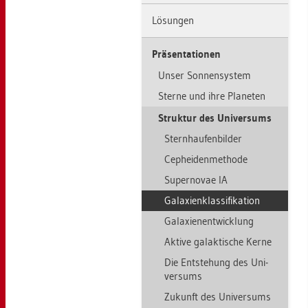
Lö­sun­gen
Prä­sen­ta­tio­nen
Unser Son­nen­sys­tem
Ster­ne und ihre Pla­ne­ten
Struk­tur des Uni­ver­sums
Stern­hau­fen­bil­der
Cep­hei­den­me­tho­de
Su­per­no­vae IA
Ga­la­xi­en­klas­si­fi­ka­ti­on
Ga­la­xien­ent­wick­lung
Ak­ti­ve ga­lak­ti­sche Kerne
Die Ent­ste­hung des Uni­
ver­sums
Zu­kunft des Uni­ver­sums