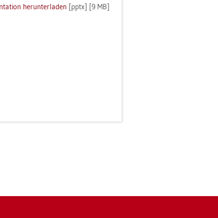
­ta­ti­on her­un­ter­la­den
[pptx] [9 MB]