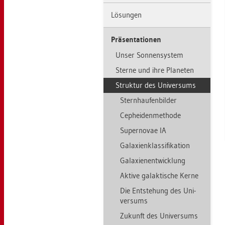
Lö­sun­gen
Prä­sen­ta­tio­nen
Unser Son­nen­sys­tem
Ster­ne und ihre Pla­ne­ten
Struk­tur des Uni­ver­sums
Stern­hau­fen­bil­der
Cep­hei­den­me­tho­de
Su­per­no­vae IA
Ga­la­xi­en­klas­si­fi­ka­ti­on
Ga­la­xien­ent­wick­lung
Ak­ti­ve ga­lak­ti­sche Kerne
Die Ent­ste­hung des Uni­
ver­sums
Zu­kunft des Uni­ver­sums