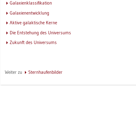
Ga­la­xi­en­klas­si­fi­ka­ti­on
Ga­la­xien­ent­wick­lung
Ak­ti­ve ga­lak­ti­sche Kerne
Die Ent­ste­hung des Uni­ver­sums
Zu­kunft des Uni­ver­sums
Wei­ter zu
Stern­hau­fen­bil­der