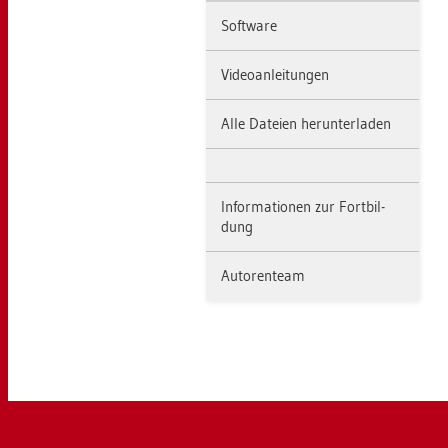
Soft­ware
Vi­deo­an­lei­tun­gen
Alle Da­tei­en her­un­ter­la­den
In­for­ma­tio­nen zur Fort­bil­
dung
Au­to­ren­team