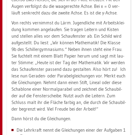
Augen ver­folgst du die waa­ge­rech­te Achse. Bei x = 0 ver­
läuft senk­recht dazu die zwei­te Achse. Es ist die y-Achse.
Von rechts ver­nimmst du Lärm. Ju­gend­li­che mit Ar­beits­klei­
dung kom­men an­ge­lau­fen. Sie tra­gen Lei­tern und Kis­ten
und stel­len alles vor dem Schau­fens­ter ab. Ein Schild wird
auf­ge­stellt. Du liest: „Wir kön­nen Ma­the­ma­tik! Die Klas­se
9b des Schil­ler­gym­na­si­ums.“ Neben ihnen steht eine Frau.
Sie fuch­telt mit einem Blatt Pa­pier herum und sagt mit lau­
ter Stim­me: „Heute ist der Tag der Ma­the­ma­tik. Wir wer­den
das Schau­fens­ter pas­send dazu ge­stal­ten. Also hört zu! Ich
lese nun Ge­ra­den- oder Pa­ra­bel­glei­chun­gen vor. Merkt euch
die Glei­chun­gen. Nehmt dann einen Stift, Li­ne­al oder diese
Scha­blo­ne einer Nor­mal­pa­ra­bel und zeich­net die Schau­bil­
der auf die Fens­ter­schei­be. Nutzt auch die Lei­tern. Zum
Schluss malt ihr die Flä­che far­big an, die durch die Schau­bil­
der be­grenzt wird. Viel Freu­de bei der Ar­beit!“
Dann hörst du die Glei­chun­gen.
Die Lehr­kraft nennt die Glei­chun­gen einer der Auf­ga­ben 1