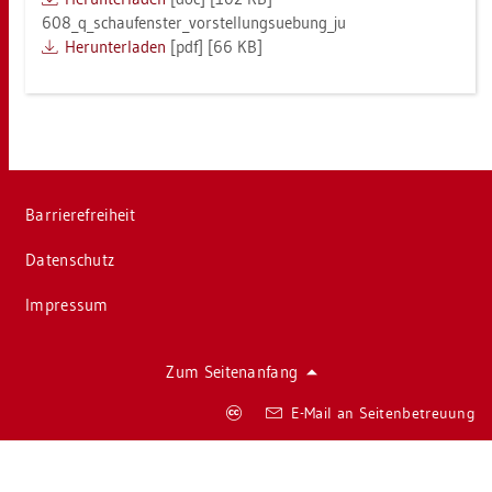
608_q_­schau­fens­ter_vor­stel­lungsu­e­bun­g_ju
Her­un­ter­la­den
[pdf] [66 KB]
Bar­rie­re­frei­heit
Da­ten­schutz
Im­pres­sum
Zum Sei­ten­an­fang
Co­
E-Mail an Sei­ten­be­treu­ung
py­
right