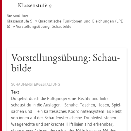
Klas­sen­stu­fe 9
Sie sind hier:
Klas­sen­stu­fe 9
Qua­dra­ti­sche Funk­tio­nen und Glei­chun­gen (LPE
6)
Vor­stel­lungs­übung: Schau­bil­de
Vor­stel­lungs­übung: Schau­
bil­de
SCHAU­FENS­TER­GE­STAL­TUNG
Text
Du gehst durch die Fuß­gän­ger­zo­ne. Rechts und links
schaust du in die Aus­la­gen. Schu­he, Ta­schen, Hosen, Spiel­
sa­chen und ̶ ein kar­te­si­sches Ko­or­di­na­ten­sys­tem! Es klebt
von innen auf der Schau­fens­ter­schei­be. Du bleibst ste­hen.
Waa­ge­rech­te und senk­rech­te Hilfs­li­ni­en sind er­kenn­bar,
eben­so zwei Ach­sen, die sich in der Mitte kreu­zen. Mit den