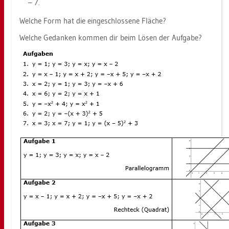
– 7.
Wel­che Form hat die ein­ge­schlos­se­ne Flä­che?
Wel­che Ge­dan­ken kom­men dir beim Lösen der Auf­ga­be?