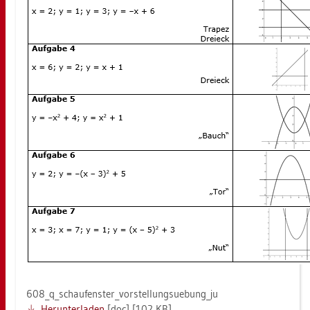
608_q_­schau­fens­ter_vor­stel­lungsu­e­bun­g_ju
Her­un­ter­la­den
[doc] [102 KB]