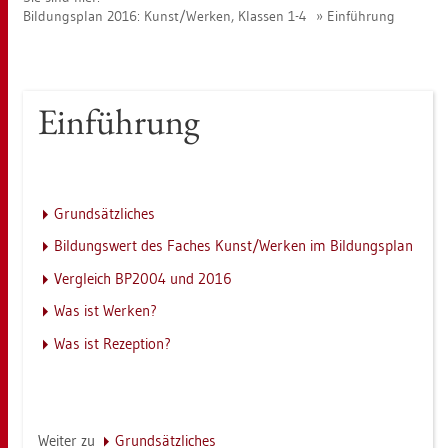
Bil­dungs­plan 2016: Kunst/Wer­ken, Klas­sen 1-4
Ein­füh­rung
Ein­füh­rung
Grund­sätz­li­ches
Bil­dungs­wert des Fa­ches Kunst/Wer­ken im Bil­dungs­plan
Ver­gleich BP2004 und 2016
Was ist Wer­ken?
Was ist Re­zep­ti­on?
Wei­ter zu
Grund­sätz­li­ches