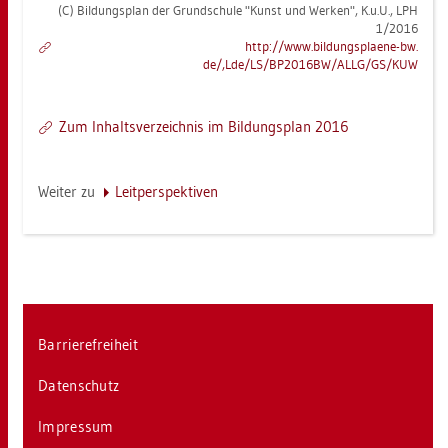
(C) Bil­dungs­plan der Grund­schu­le "Kunst und Wer­ken", K.u.U., LPH
1/2016
http://​www.​bil​dung​spla​ene-​bw.​
de/,Lde/LS/BP2016BW/ALLG/GS/KUW
Zum In­halts­ver­zeich­nis im Bil­dungs­plan 2016
Wei­ter zu
Leit­per­spek­ti­ven
Bar­rie­re­frei­heit
Da­ten­schutz
Im­pres­sum