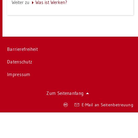
Wei­ter zu
Was ist Wer­ken?
Bar­rie­re­frei­heit
Da­ten­schutz
Im­pres­sum
Zum Sei­ten­an­fang
Co­
E-Mail an Sei­ten­be­treu­ung
py­
right