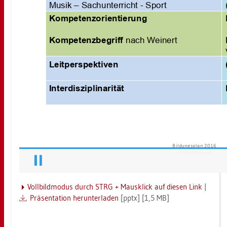
Voll­bild­mo­dus durch STRG + Maus­klick auf die­sen Link
|
Prä­sen­ta­ti­on her­un­ter­la­den
[pptx] [1,5 MB]