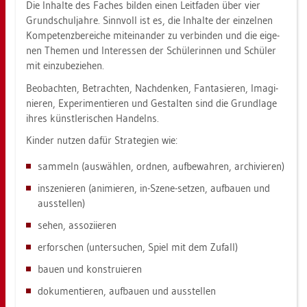
Die In­hal­te des Fa­ches bil­den einen Leit­fa­den über vier
Grund­schul­jah­re. Sinn­voll ist es, die In­hal­te der ein­zel­nen
Kom­pe­tenz­be­rei­che mit­ein­an­der zu ver­bin­den und die ei­ge­
nen The­men und In­ter­es­sen der Schü­le­rin­nen und Schü­ler
mit ein­zu­be­zie­hen.
Be­ob­ach­ten, Be­trach­ten, Nach­den­ken, Fan­ta­sie­ren, Ima­gi­
nie­ren, Ex­pe­ri­men­tie­ren und Ge­stal­ten sind die Grund­la­ge
ihres künst­le­ri­schen Han­delns.
Kin­der nut­zen dafür Stra­te­gi­en wie:
sam­meln (aus­wäh­len, ord­nen, auf­be­wah­ren, ar­chi­vie­ren)
in­sze­nie­ren (ani­mie­ren, in-Szene-set­zen, auf­bau­en und
aus­stel­len)
sehen, as­so­zi­ie­ren
er­for­schen (un­ter­su­chen, Spiel mit dem Zu­fall)
bauen und kon­stru­ie­ren
do­ku­men­tie­ren, auf­bau­en und aus­stel­len