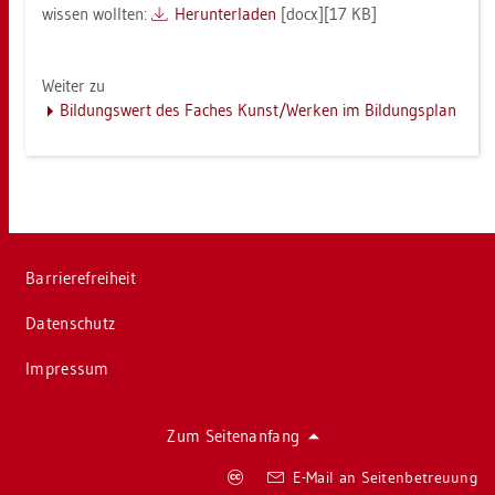
wis­sen woll­ten:
Her­un­ter­la­den
[docx][17 KB]
Wei­ter zu
Bil­dungs­wert des Fa­ches Kunst/Wer­ken im Bil­dungs­plan
Bar­rie­re­frei­heit
Da­ten­schutz
Im­pres­sum
Zum Sei­ten­an­fang
Co­
E-Mail an Sei­ten­be­treu­ung