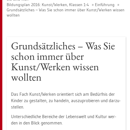
Bil­dungs­plan 2016: Kunst/Wer­ken, Klas­sen 1-4
Ein­füh­rung
Grund­sätz­li­ches – Was Sie schon immer über Kunst/Wer­ken wis­sen
woll­ten
Grund­sätz­li­ches – Was Sie
schon immer über
Kunst/Wer­ken wis­sen
woll­ten
Das Fach Kunst/Wer­ken ori­en­tiert sich am Be­dürf­nis der
Kin­der zu ge­stal­ten, zu han­deln, aus­zu­pro­bie­ren und dar­zu­
stel­len.
Un­ter­schied­li­che Be­rei­che der Le­bens­welt und Kul­tur wer­
den in den Blick ge­nom­men.