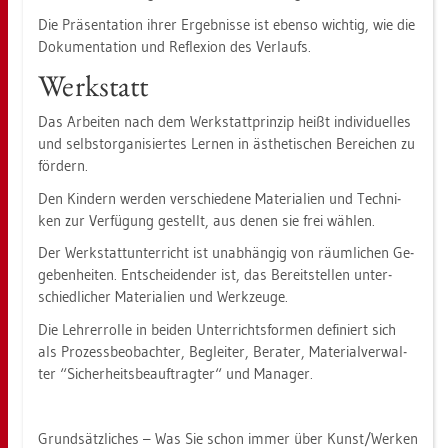
Die Prä­sen­ta­ti­on ihrer Er­geb­nis­se ist eben­so wich­tig, wie die
Do­ku­men­ta­ti­on und Re­fle­xi­on des Ver­laufs.
Werk­statt
Das Ar­bei­ten nach dem Werk­statt­prin­zip heißt in­di­vi­du­el­les
und selbst­or­ga­ni­sier­tes Ler­nen in äs­the­ti­schen Be­rei­chen zu
för­dern.
Den Kin­dern wer­den ver­schie­de­ne Ma­te­ria­li­en und Tech­ni­
ken zur Ver­fü­gung ge­stellt, aus denen sie frei wäh­len.
Der Werk­statt­un­ter­richt ist un­ab­hän­gig von räum­li­chen Ge­
ge­ben­hei­ten. Ent­schei­den­der ist, das Be­reit­stel­len un­ter­
schied­li­cher Ma­te­ria­li­en und Werk­zeu­ge.
Die Leh­rer­rol­le in bei­den Un­ter­richts­for­men de­fi­niert sich
als Pro­zess­be­ob­ach­ter, Be­glei­ter, Be­ra­ter, Ma­te­ri­al­ver­wal­
ter “Si­cher­heits­be­auf­trag­ter“ und Ma­na­ger.
Grund­sätz­li­ches – Was Sie schon immer über Kunst/Wer­ken