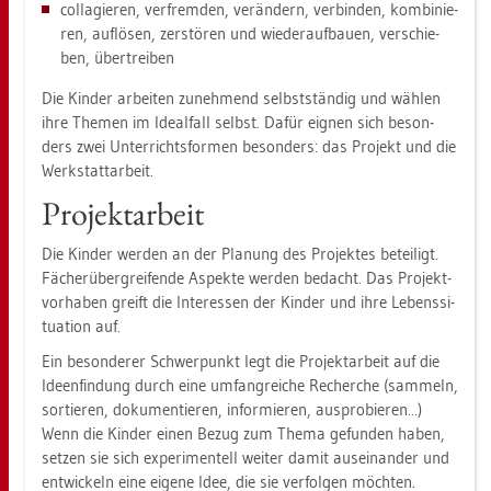
col­la­gie­ren, ver­frem­den, ver­än­dern, ver­bin­den, kom­bi­nie­
ren, auf­lö­sen, zer­stö­ren und wie­der­auf­bau­en, ver­schie­
ben, über­trei­ben
Die Kin­der ar­bei­ten zu­neh­mend selbst­stän­dig und wäh­len
ihre The­men im Ide­al­fall selbst. Dafür eig­nen sich be­son­
ders zwei Un­ter­richts­for­men be­son­ders: das Pro­jekt und die
Werk­statt­ar­beit.
Pro­jekt­ar­beit
Die Kin­der wer­den an der Pla­nung des Pro­jek­tes be­tei­ligt.
Fä­cher­über­grei­fen­de As­pek­te wer­den be­dacht. Das Pro­jekt­
vor­ha­ben greift die In­ter­es­sen der Kin­der und ihre Le­bens­si­
tua­ti­on auf.
Ein be­son­de­rer Schwer­punkt legt die Pro­jekt­ar­beit auf die
Ide­en­fin­dung durch eine um­fang­rei­che Re­cher­che (sam­meln,
sor­tie­ren, do­ku­men­tie­ren, in­for­mie­ren, aus­pro­bie­ren...)
Wenn die Kin­der einen Bezug zum Thema ge­fun­den haben,
set­zen sie sich ex­pe­ri­men­tell wei­ter damit aus­ein­an­der und
ent­wi­ckeln eine ei­ge­ne Idee, die sie ver­fol­gen möch­ten.