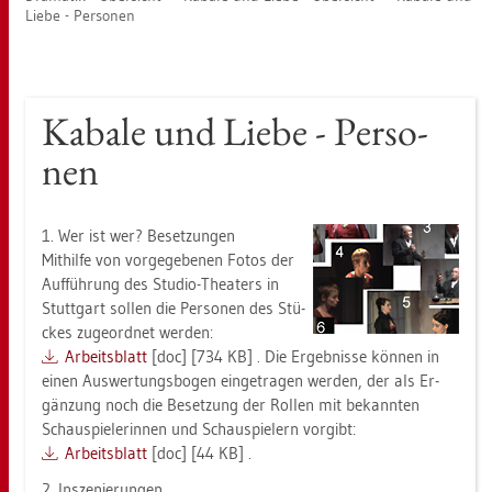
Liebe - Per­so­nen
Ka­ba­le und Liebe - Per­so­
nen
1. Wer ist wer? Be­set­zun­gen
Mit­hil­fe von vor­ge­ge­be­nen Fotos der
Auf­füh­rung des Stu­dio-Thea­ters in
Stutt­gart sol­len die Per­so­nen des Stü­
ckes zu­ge­ord­net wer­den:
Ar­beits­blatt
[doc] [734 KB] . Die Er­geb­nis­se kön­nen in
einen Aus­wer­tungs­bo­gen ein­ge­tra­gen wer­den, der als Er­
gän­zung noch die Be­set­zung der Rol­len mit be­kann­ten
Schau­spie­le­rin­nen und Schau­spie­lern vor­gibt:
Ar­beits­blatt
[doc] [44 KB] .
2. In­sze­nie­run­gen