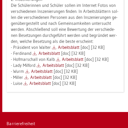
Die Schü­le­rin­nen und Schü­ler sol­len im In­ter­net Fotos von
ver­schie­de­nen In­sze­nie­run­gen fin­den. In Ar­beits­blät­tern sol­
len die ver­schie­de­nen Per­so­nen aus den In­sze­nie­run­gen ge­
gen­über­ge­stellt und nach Ge­mein­sam­kei­ten un­ter­sucht
wer­den. Ab­schlie­ßend soll eine Be­wer­tung der ver­schie­de­
nen Be­set­zun­gen durch­ge­führt wer­den und be­grün­det wer­
den, wel­che Be­set­zung als die beste er­scheint:
- Prä­si­dent von Wal­ter
Ar­beits­blatt
[doc] [32 KB]
- Fer­di­nand
Ar­beits­blatt
[doc] [32 KB]
- Hof­mar­schall von Kalb
Ar­beits­blatt
[doc] [32 KB]
- Lady Mil­ford
Ar­beits­blatt
[doc] [32 KB]
- Wurm
Ar­beits­blatt
[doc] [32 KB]
- Mil­ler
Ar­beits­blatt
[doc] [32 KB]
- Luise
Ar­beits­blatt
[doc] [32 KB]
Bar­rie­re­frei­heit