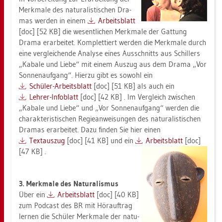
Merk­ma­le des na­tu­ra­lis­ti­schen Dra­
mas wer­den in einem
Ar­beits­blatt
[doc] [52 KB] die we­sent­li­chen Merk­ma­le der Gat­tung
Drama er­ar­bei­tet. Kom­plet­tiert wer­den die Merk­ma­le durch
eine ver­glei­chen­de Ana­ly­se eines Aus­schnitts aus Schil­lers
„Ka­ba­le und Liebe“ mit einem Aus­zug aus dem Drama „Vor
Son­nen­auf­gang“. Hier­zu gibt es so­wohl ein
Schü­ler-Ar­beits­blatt
[doc] [51 KB] als auch ein
Leh­rer-In­fo­blatt
[doc] [42 KB] . Im Ver­gleich zwi­schen
„Ka­ba­le und Liebe“ und „Vor Son­nen­auf­gang“ wer­den die
cha­rak­te­ris­ti­schen Re­gie­an­wei­sun­gen des na­tu­ra­lis­ti­schen
Dra­mas er­ar­bei­tet. Dazu fin­den Sie hier einen
Text­aus­zug
[doc] [41 KB] und ein
Ar­beits­blatt
[doc]
[47 KB] .
3. Merk­ma­le des Na­tu­ra­lis­mus
Über ein
Ar­beits­blatt
[doc] [40 KB]
zum Pod­cast des BR mit Hör­auf­trag
ler­nen die Schü­ler Merk­ma­le der na­tu­