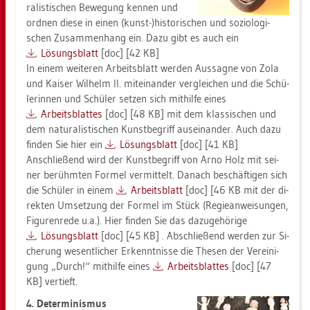
ra­lis­ti­schen Be­we­gung ken­nen und
ord­nen diese in einen (kunst-)his­to­ri­schen und so­zio­lo­gi­
schen Zu­sam­men­hang ein. Dazu gibt es auch ein
Lö­sungs­blatt
[doc] [42 KB]
In einem wei­te­ren Ar­beits­blatt wer­den Aus­sa­gne von Zola
und Kai­ser Wil­helm II. mit­ein­an­der ver­glei­chen und die Schü­
le­rin­nen und Schü­ler set­zen sich mit­hil­fe eines
Ar­beits­blat­tes
[doc] [48 KB] mit dem klas­si­schen und
dem na­tu­ra­lis­ti­schen Kunst­be­griff aus­ein­an­der. Auch dazu
fin­den Sie hier ein
Lö­sungs­blatt
[doc] [41 KB]
An­schlie­ßend wird der Kunst­be­griff von Arno Holz mit sei­
ner be­rühm­ten For­mel ver­mit­telt. Da­nach be­schäf­ti­gen sich
die Schü­ler in einem
Ar­beits­blatt
[doc] [46 KB mit der di­
rek­ten Um­set­zung der For­mel im Stück (Re­gie­an­wei­sun­gen,
Fi­gu­ren­re­de u.a.). Hier fin­den Sie das da­zu­ge­hö­ri­ge
Lö­sungs­blatt
[doc] [45 KB] . Ab­schlie­ßend wer­den zur Si­
che­rung we­sent­li­cher Er­kennt­nis­se die The­sen der Ver­ei­ni­
gung „Durch!“ mit­hil­fe eines
Ar­beits­blat­tes
[doc] [47
KB] ver­tieft.
4. De­ter­mi­nis­mus