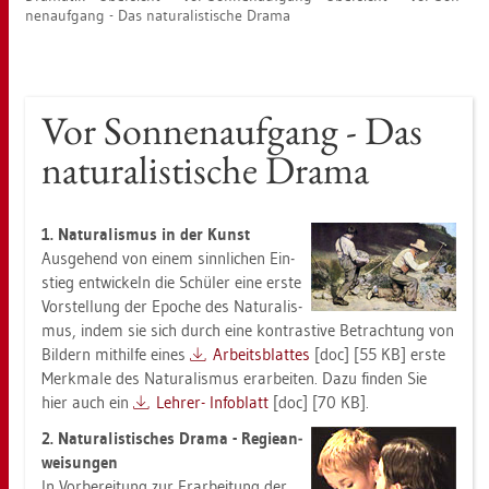
nen­auf­gang - Das na­tu­ra­lis­ti­sche Drama
Vor Son­nen­auf­gang - Das
na­tu­ra­lis­ti­sche Drama
1. Na­tu­ra­lis­mus in der Kunst
Aus­ge­hend von einem sinn­li­chen Ein­
stieg ent­wi­ckeln die Schü­ler eine erste
Vor­stel­lung der Epo­che des Na­tu­ra­lis­
mus, indem sie sich durch eine kon­tras­ti­ve Be­trach­tung von
Bil­dern mit­hil­fe eines
Ar­beits­blat­tes
[doc] [55 KB] erste
Merk­ma­le des Na­tu­ra­lis­mus er­ar­bei­ten. Dazu fin­den Sie
hier auch ein
Leh­rer- In­fo­blatt
[doc] [70 KB].
2. Na­tu­ra­lis­ti­sches Drama - Re­gie­an­
wei­sun­gen
In Vor­be­rei­tung zur Er­ar­bei­tung der