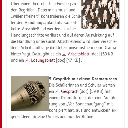
Über einen theo­re­ti­schen Ein­stieg zu
den Be­grif­fen „De­ter­mi­nis­mus“ und
„Wil­lens­frei­heit“ kon­stru­ie­ren die Schü­
ler den Hand­lungs­ab­lauf als Kau­sal­
ket­te. An­schlie­ßend wer­den ein­zel­ne
Hand­lungs­schrit­te va­ri­iert und auf deren Aus­wir­kung auf
die Hand­lung un­ter­sucht. Ab­schlie­ßend wird über ver­schie­
de­ne Ar­beits­auf­trä­ge die De­ter­mi­nis­mus­theo­rie im Drama
hin­ter­fragt. Dazu gibt es ein
Ar­beits­blatt
[doc] [59 KB]
und ein
Lö­sungs­blatt
[doc] [47 KB] .
5. Ge­spräch mit einem Dra­ma­tur­gen
Die Schü­le­rin­nen und Schü­ler wer­ten
ein
Ge­spräch
[doc] [59 KB] mit
einem Dra­ma­tur­gen, der eine Auf­füh­
rung von „Vor Son­nen­auf­gang“ mit
kon­zi­piert hat, aus und ent­wi­ckeln ei­
ge­ne Ideen für eine Um­set­zung auf der Bühne.