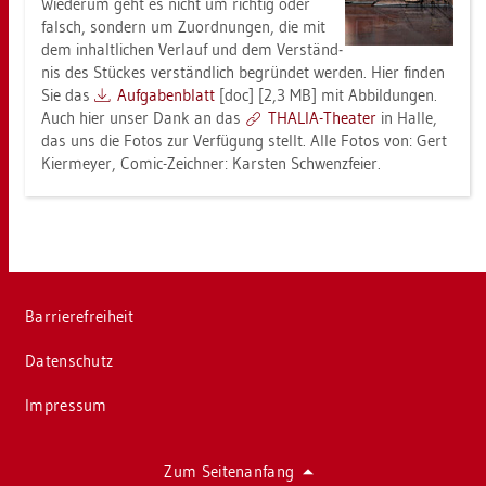
Wie­der­um geht es nicht um rich­tig oder
falsch, son­dern um Zu­ord­nun­gen, die mit
dem in­halt­li­chen Ver­lauf und dem Ver­ständ­
nis des Stü­ckes ver­ständ­lich be­grün­det wer­den. Hier fin­den
Sie das
Auf­ga­ben­blatt
[doc] [2,3 MB] mit Ab­bil­dun­gen.
Auch hier unser Dank an das
THA­LIA-Thea­ter
in Halle,
das uns die Fotos zur Ver­fü­gung stellt. Alle Fotos von: Gert
Kier­mey­er, Comic-Zeich­ner: Kars­ten Schwenz­fei­er.
Bar­rie­re­frei­heit
Da­ten­schutz
Im­pres­sum
Zum Sei­ten­an­fang