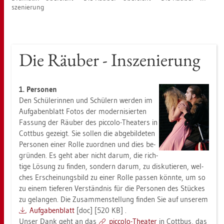
sze­nie­rung
Die Räu­ber - In­sze­nie­rung
1.
Per­so­nen
Den Schü­le­rin­nen und Schü­lern wer­den im
Auf­ga­ben­blatt Fotos der mo­der­ni­sier­ten
Fas­sung der Räu­ber des pic­co­lo-Thea­ters in
Cott­bus ge­zeigt. Sie sol­len die ab­ge­bil­de­ten
Per­so­nen einer Rolle zu­ord­nen und dies be­
grün­den. Es geht aber nicht darum, die rich­
ti­ge Lö­sung zu fin­den, son­dern darum, zu dis­ku­tie­ren, wel­
ches Er­schei­nungs­bild zu einer Rolle pas­sen könn­te, um so
zu einem tie­fe­ren Ver­ständ­nis für die Per­so­nen des Stü­ckes
zu ge­lan­gen. Die Zu­sam­men­stel­lung fin­den Sie auf un­se­rem
Auf­ga­ben­blatt
[doc] [520 KB] .
Unser Dank geht an das
pic­co­lo-Thea­ter
in Cott­bus, das