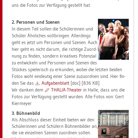
uns die Fotos zur Ver­fü­gung ge­stellt hat.
2. Per­so­nen und Sze­nen
In die­sem Teil sol­len die Schü­le­rin­nen und
Schü­ler Ähn­li­ches voll­brin­gen. Al­ler­dings
geht es jetzt um Per­so­nen und Sze­nen. Auch
hier geht es nicht darum, die rich­ti­ge Zu­ord­
nung zu fin­den, son­dern krea­ti­ves Po­ten­zi­al
zu ent­wi­ckeln und Per­so­nen und Sze­nen des
Stü­ckes spie­le­risch zu er­kun­den, wobei die letz­ten bei­den
Fotos wohl ein­deu­tig einer Szene zu­zu­ord­nen sind. Hier fin­
den Sie das
Auf­ga­ben­blatt
[doc] [836 KB].
Wir dan­ken dem
THA­LIA-Thea­ter
in Halle, dass uns die
Fotos zur Ver­fü­gung ge­stellt wur­den. Alle Fotos von: Gert
Kier­mey­er
3. Büh­nen­bild
Als Ab­schluss die­ser Ein­heit bie­ten wir den
Schü­le­rin­nen und Schü­lern Büh­nen­bil­der an,
die sie ein­zel­nen Sze­nen zu­ord­nen sol­len.