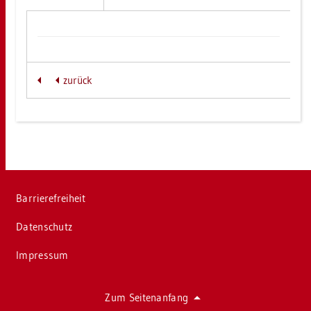
zu­rück
Bar­rie­re­frei­heit
Da­ten­schutz
Im­pres­sum
Zum Sei­ten­an­fang