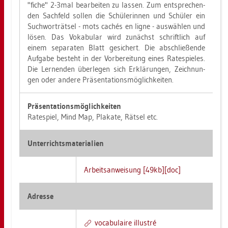
"fiche" 2-3mal be­ar­bei­ten zu las­sen. Zum ent­spre­chen­
den Sach­feld sol­len die Schü­le­rin­nen und Schü­ler ein
Such­wort­rät­sel - mots cachés en ligne - aus­wäh­len und
lösen. Das Vo­ka­bu­lar wird zu­nächst schrift­lich auf
einem se­pa­ra­ten Blatt ge­si­chert. Die ab­schlie­ßen­de
Auf­ga­be be­steht in der Vor­be­rei­tung eines Ra­te­spie­les.
Die Ler­nen­den über­le­gen sich Er­klä­run­gen, Zeich­nun­
gen oder an­de­re Prä­sen­ta­ti­ons­mög­lich­kei­ten.
Prä­sen­ta­ti­ons­mög­lich­kei­ten
Ra­te­spiel, Mind Map, Pla­ka­te, Rät­sel etc.
Un­ter­richts­ma­te­ria­li­en
Ar­beits­an­wei­sung [49kb][doc]
Adres­se
vo­ca­bu­lai­re il­lus­tré