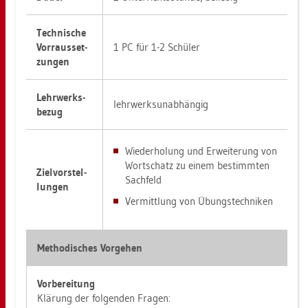
Tech­ni­sche
Vorraus­set­
1 PC für 1-2 Schü­ler
zun­gen
Lehr­werks­
lehr­werks­un­ab­hän­gig
be­zug
Wie­der­ho­lung und Er­wei­te­rung von
Wort­schatz zu einem be­stimm­ten
Ziel­vor­stel­
Sach­feld
lun­gen
Ver­mitt­lung von Übungs­tech­ni­ken
Me­tho­di­sches Vor­ge­hen
Vor­be­rei­tung
Klä­rung der fol­gen­den Fra­gen: