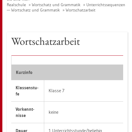
Re­al­schu­le
Wort­schatz und Gram­ma­tik
Un­ter­richts­se­quen­zen
— Wort­schatz und Gram­ma­tik
Wort­schatz­ar­beit
Wort­schatz­ar­beit
Kurz­in­fo
Klas­sen­stu­
Klas­se 7
fe
Vor­kennt­
keine
nis­se
Dauer
1 Un­ter­richts­stun­de/be­lie­big