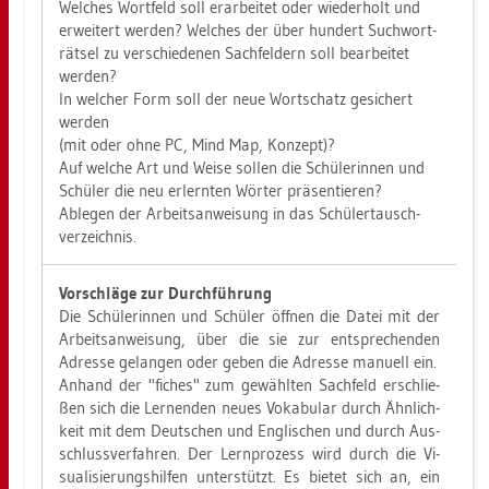
Wel­ches Wort­feld soll er­ar­bei­tet oder wie­der­holt und
er­wei­tert wer­den? Wel­ches der über hun­dert Such­wort­
rät­sel zu ver­schie­de­nen Sach­fel­dern soll be­ar­bei­tet
wer­den?
In wel­cher Form soll der neue Wort­schatz ge­si­chert
wer­den
(mit oder ohne PC, Mind Map, Kon­zept)?
Auf wel­che Art und Weise sol­len die Schü­le­rin­nen und
Schü­ler die neu er­lern­ten Wör­ter prä­sen­tie­ren?
Ab­le­gen der Ar­beits­an­wei­sung in das Schü­ler­tausch­
ver­zeich­nis.
Vor­schlä­ge zur Durch­füh­rung
Die Schü­le­rin­nen und Schü­ler öff­nen die Datei mit der
Ar­beits­an­wei­sung, über die sie zur ent­spre­chen­den
Adres­se ge­lan­gen oder geben die Adres­se ma­nu­ell ein.
An­hand der "fi­ches" zum ge­wähl­ten Sach­feld er­schlie­
ßen sich die Ler­nen­den neues Vo­ka­bu­lar durch Ähn­lich­
keit mit dem Deut­schen und Eng­li­schen und durch Aus­
schluss­ver­fah­ren. Der Lern­pro­zess wird durch die Vi­
sua­li­sie­rungs­hil­fen un­ter­stützt. Es bie­tet sich an, ein