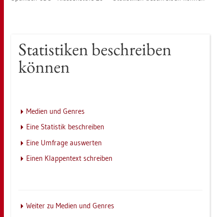
Sta­tis­ti­ken be­schrei­ben
kön­nen
Me­di­en und Gen­res
Eine Sta­tis­tik be­schrei­ben
Eine Um­fra­ge aus­wer­ten
Einen Klap­pen­text schrei­ben
Wei­ter zu Me­di­en und Gen­res