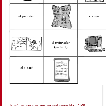
a7_z­wil­lings­spiel_­me­di­en­_un­d_­gen­re [doc][4 MB]