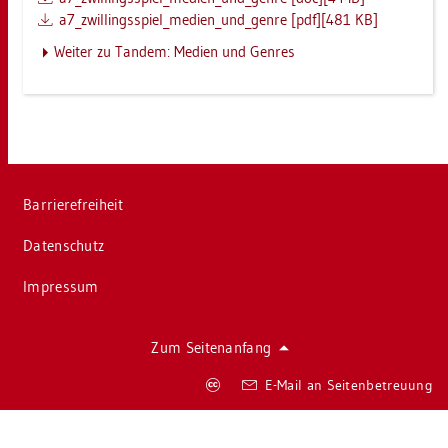
a7_z­wil­lings­spiel_­me­di­en­_un­d_­gen­re [pdf][481 KB]
Wei­ter zu Tan­dem: Me­di­en und Gen­res
Bar­rie­re­frei­heit
Da­ten­schutz
Im­pres­sum
Zum Sei­ten­an­fang
Co­
E-Mail an Sei­ten­be­treu­ung
py­
right