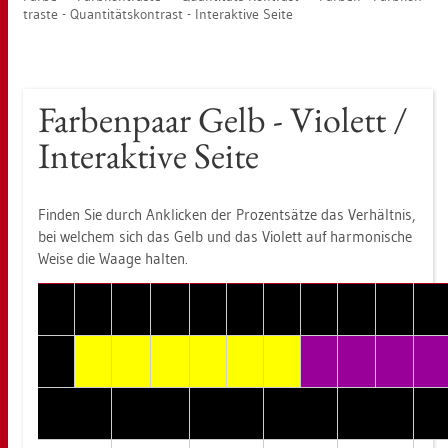
tras­te - Quan­ti­täts­kon­trast - In­ter­ak­ti­ve Seite
Far­ben­paar Gelb - Vio­lett /
In­ter­ak­ti­ve Seite
Fin­den Sie durch An­kli­cken der Pro­zent­sät­ze das Ver­hält­nis,
bei wel­chem sich das Gelb und das Vio­lett auf har­mo­ni­sche
Weise die Waage hal­ten.