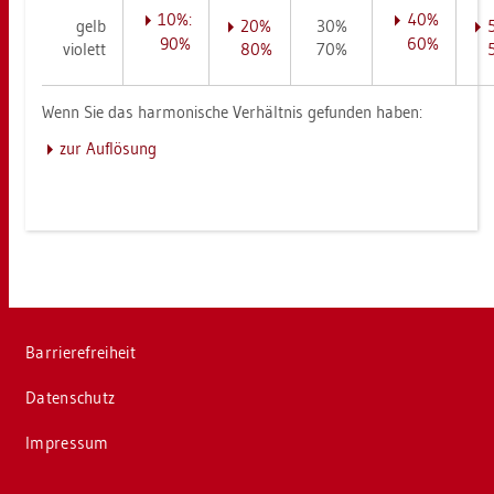
10%:
40%
gelb
20%
30%
90%
60%
vio­lett
80%
70%
Wenn Sie das har­mo­ni­sche Ver­hält­nis ge­fun­den haben:
zur Auf­lö­sung
Bar­rie­re­frei­heit
Da­ten­schutz
Im­pres­sum