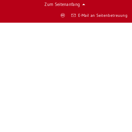
Zum Sei­ten­an­fang
Co­
E-Mail an Sei­ten­be­treu­ung
py­
right