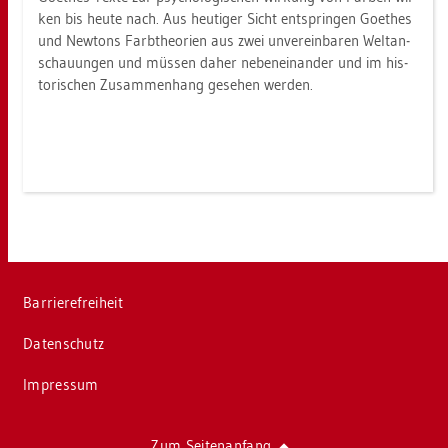
ken bis heute nach. Aus heu­ti­ger Sicht ent­sprin­gen Goe­thes
und New­tons Farbtheo­ri­en aus zwei un­ver­ein­ba­ren Welt­an­
schau­un­gen und müs­sen daher ne­ben­ein­an­der und im his­
to­ri­schen Zu­sam­men­hang ge­se­hen wer­den.
Bar­rie­re­frei­heit
Da­ten­schutz
Im­pres­sum
Zum Sei­ten­an­fang