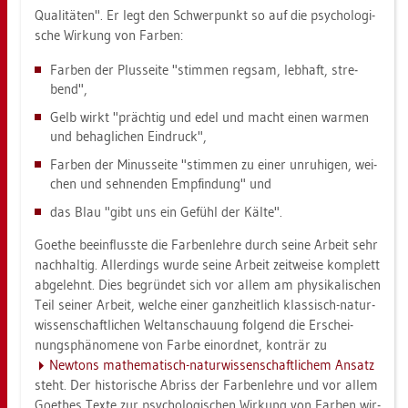
Qua­li­tä­ten". Er legt den Schwer­punkt so auf die psy­cho­lo­gi­
sche Wir­kung von Far­ben:
Far­ben der Plus­sei­te "stim­men reg­sam, leb­haft, stre­
bend",
Gelb wirkt "präch­tig und edel und macht einen war­men
und be­hag­li­chen Ein­druck",
Far­ben der Mi­nus­sei­te "stim­men zu einer un­ru­hi­gen, wei­
chen und seh­nen­den Emp­fin­dung" und
das Blau "gibt uns ein Ge­fühl der Kälte".
Goe­the be­ein­fluss­te die Far­ben­leh­re durch seine Ar­beit sehr
nach­hal­tig. Al­ler­dings wurde seine Ar­beit zeit­wei­se kom­plett
ab­ge­lehnt. Dies be­grün­det sich vor allem am phy­si­ka­li­schen
Teil sei­ner Ar­beit, wel­che einer ganz­heit­lich klas­sisch-na­tur­
wis­sen­schaft­li­chen Welt­an­schau­ung fol­gend die Er­schei­
nungsphä­no­me­ne von Farbe ein­ord­net, kon­trär zu
New­tons ma­the­ma­tisch-na­tur­wis­sen­schaft­li­chem An­satz
steht. Der his­to­ri­sche Ab­riss der Far­ben­leh­re und vor allem
Goe­thes Texte zur psy­cho­lo­gi­schen Wir­kung von Far­ben wir­