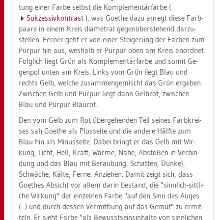
tung einer Farbe selbst die Kom­ple­men­tär­far­be (
Suk­zes­siv­kon­trast
), was Goe­the dazu an­regt diese Farb­
paa­re in einem Kreis dia­me­tral ge­gen­über­ste­hend dar­zu­
stel­len. Fer­ner geht er von einer Stei­ge­rung der Far­ben zum
Pur­pur hin aus, wes­halb er Pur­pur oben am Kreis an­ord­net.
Folg­lich liegt Grün als Kom­ple­men­tär­far­be und somit Ge­
gen­pol unten am Kreis. Links vom Grün liegt Blau und
rechts Gelb, wel­che zu­sam­men­ge­mischt das Grün er­ge­ben.
Zwi­schen Gelb und Pur­pur liegt dann Gelb­rot, zwi­schen
Blau und Pur­pur Blau­rot.
Den vom Gelb zum Rot über­ge­hen­den Teil sei­nes Farb­krei­
ses sah Goe­the als Plus­sei­te und die an­de­re Hälf­te zum
Blau hin als Mi­nus­sei­te. Dabei bringt er das Gelb mit Wir­
kung, Licht, Hell, Kraft, Wärme, Nähe, Ab­sto­ßen in Ver­bin­
dung und das Blau mit Be­rau­bung, Schat­ten, Dun­kel,
Schwä­che, Kälte, Ferne, An­zie­hen. Damit zeigt sich, dass
Goe­thes Ab­sicht vor allem darin be­stand, die "sinn­lich-sitt­li­
che Wir­kung" der ein­zel­nen Farbe "auf den Sinn des Auges
(...) und durch des­sen Ver­mitt­lung auf das Gemüt" zu er­mit­
teln. Er sieht Farbe "als Be­wusst­seins­in­hal­te von sinn­li­chen