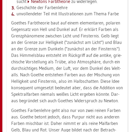
sucht
New­tons Farbtheo­rie
zu wi­der­le­gen.
Ge­schich­te der Far­ben­leh­re
un­voll­ende­ter Teil mit Il­lus­tra­tio­nen zum Thema Farbe
Goe­thes Farbtheo­rie baut auf einem ele­men­ta­ren, po­la­ren
Ge­gen­satz von Hell und Dun­kel auf. Er er­klärt Far­ben als
Grenz­phä­no­me­ne zwi­schen Licht und Fins­ter­nis. Gelb liegt
an der Gren­ze zur Hel­lig­keit ("zu­nächst am Licht") und Blau
an der Gren­ze zum Dun­keln ("zu­nächst an der Fins­ter­nis").
Das Him­mels­blau ent­steht im Rück­griff auf die an­ti­ke, grie­
chi­sche Vor­stel­lung als Trübe, also At­mo­sphä­re, durch ein
durch­sich­ti­ges Me­di­um, der Luft, vor dem Dun­kel des Welt­
alls. Nach Goe­the ent­ste­hen Far­ben aus der Mi­schung von
Hel­lig­keit und Fins­ter­nis, also im Halb­schat­ten. Diese Idee
kon­se­quent um­ge­setzt be­deu­tet aber, dass die Ad­di­ti­on von
Spek­tral­far­ben nie­mals wei­ßes Licht er­ge­ben könn­te. Dar­
aus be­grün­det sich auch Goe­thes Wi­der­spruch zu New­ton.
Goe­thes Far­ben­leh­re geht also nur von zwei rei­nen Far­ben
aus. Goe­the be­tont je­doch, dass Pur­pur nicht aus an­de­ren
Far­ben misch­bar ist. Daher nimmt er als reine Mal­far­ben
Gelb, Blau und Rot. Unser Auge bil­det nach der Be­trach­