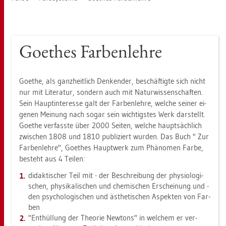
Goe­thes Far­ben­leh­re
Goe­the, als ganz­heit­lich Den­ken­der, be­schäf­tig­te sich nicht
nur mit Li­te­ra­tur, son­dern auch mit Na­tur­wis­sen­schaf­ten.
Sein Haupt­in­ter­es­se galt der Far­ben­leh­re, wel­che sei­ner ei­
ge­nen Mei­nung nach sogar sein wich­tigs­tes Werk dar­stellt.
Goe­the ver­fass­te über 2000 Sei­ten, wel­che haupt­säch­lich
zwi­schen 1808 und 1810 pu­bli­ziert wur­den. Das Buch " Zur
Far­ben­leh­re", Goe­thes Haupt­werk zum Phä­no­men Farbe,
be­steht aus 4 Tei­len:
di­dak­ti­scher Teil mit - der Be­schrei­bung der phy­sio­lo­gi­
schen, phy­si­ka­li­schen und che­mi­schen Er­schei­nung und -
den psy­cho­lo­gi­schen und äs­the­ti­schen As­pek­ten von Far­
ben
"Ent­hül­lung der Theo­rie New­tons" in wel­chem er ver­