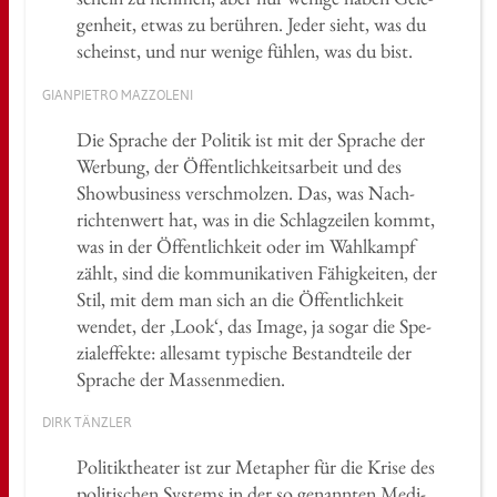
gen­heit, etwas zu be­rüh­ren. Jeder sieht, was du
scheinst, und nur we­ni­ge füh­len, was du bist.
GI­AN­PIE­TRO MAZ­ZO­LE­NI
Die Spra­che der Po­li­tik ist mit der Spra­che der
Wer­bung, der Öf­fent­lich­keits­ar­beit und des
Show­busi­ness ver­schmol­zen. Das, was Nach­
rich­ten­wert hat, was in die Schlag­zei­len kommt,
was in der Öf­fent­lich­keit oder im Wahl­kampf
zählt, sind die kom­mu­ni­ka­ti­ven Fä­hig­kei­ten, der
Stil, mit dem man sich an die Öf­fent­lich­keit
wen­det, der ‚Look‘, das Image, ja sogar die Spe­
zi­al­ef­fek­te: al­le­samt ty­pi­sche Be­stand­tei­le der
Spra­che der Mas­sen­me­di­en.
DIRK TÄNZ­LER
Po­li­tik­thea­ter ist zur Me­ta­pher für die Krise des
po­li­ti­schen Sys­tems in der so ge­nann­ten Me­di­