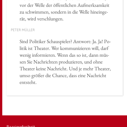
vor der Welle der öf­fent­li­chen Auf­merk­sam­keit
zu schwim­men, son­dern in die Welle hin­ein­ge­
rät, wird ver­schlun­gen.
PETER MÜL­LER
Sind Po­li­ti­ker Schau­spie­ler? Ant­wort: Ja. Ja! Po­
li­tik ist Thea­ter. Wer kom­mu­ni­zie­ren will, darf
wenig in­for­mie­ren. Wenn das so ist, dann müs­
sen Sie Nach­rich­ten pro­du­zie­ren, und ohne
Thea­ter keine Nach­richt. Und je mehr Thea­ter,
umso grö­ßer die Chan­ce, dass eine Nach­richt
ent­steht.
Bar­rie­re­frei­heit