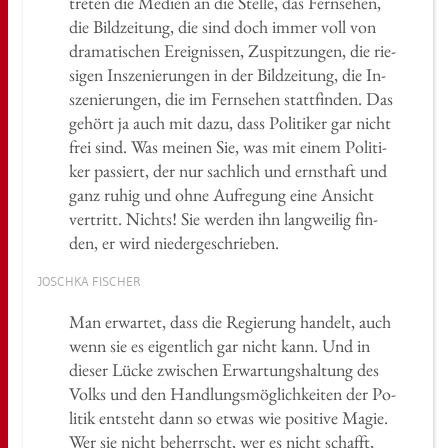
tre­ten die Me­di­en an die Stel­le, das Fern­se­hen,
die Bild­zei­tung, die sind doch immer voll von
dra­ma­ti­schen Er­eig­nis­sen, Zu­spit­zun­gen, die rie­
si­gen In­sze­nie­run­gen in der Bild­zei­tung, die In­
sze­nie­run­gen, die im Fern­se­hen statt­fin­den. Das
ge­hört ja auch mit dazu, dass Po­li­ti­ker gar nicht
frei sind. Was mei­nen Sie, was mit einem Po­li­ti­
ker pas­siert, der nur sach­lich und ernst­haft und
ganz ruhig und ohne Auf­re­gung eine An­sicht
ver­tritt. Nichts! Sie wer­den ihn lang­wei­lig fin­
den, er wird nie­der­ge­schrie­ben.
JOSCH­KA FI­SCHER
Man er­war­tet, dass die Re­gie­rung han­delt, auch
wenn sie es ei­gent­lich gar nicht kann. Und in
die­ser Lücke zwi­schen Er­war­tungs­hal­tung des
Volks und den Hand­lungs­mög­lich­kei­ten der Po­
li­tik ent­steht dann so etwas wie po­si­ti­ve Magie.
Wer sie nicht be­herrscht, wer es nicht schafft,