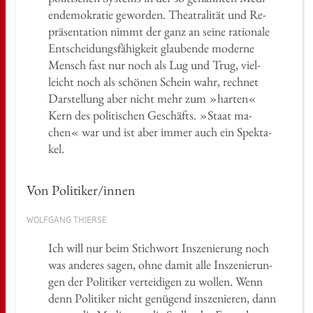
en­de­mo­kra­tie ge­wor­den. Thea­tra­li­tät und Re­
prä­sen­ta­ti­on nimmt der ganz an seine ra­tio­na­le
Ent­schei­dungs­fä­hig­keit glau­ben­de mo­der­ne
Mensch fast nur noch als Lug und Trug, viel­
leicht noch als schö­nen Schein wahr, rech­net
Dar­stel­lung aber nicht mehr zum »har­ten«
Kern des po­li­ti­schen Ge­schäfts. »Staat ma­
chen« war und ist aber immer auch ein Spek­ta­
kel.
Von Po­li­ti­ker/innen
WOLF­GANG THIER­SE
Ich will nur beim Stich­wort In­sze­nie­rung noch
was an­de­res sagen, ohne damit alle In­sze­nie­run­
gen der Po­li­ti­ker ver­tei­di­gen zu wol­len. Wenn
denn Po­li­ti­ker nicht ge­nü­gend in­sze­nie­ren, dann