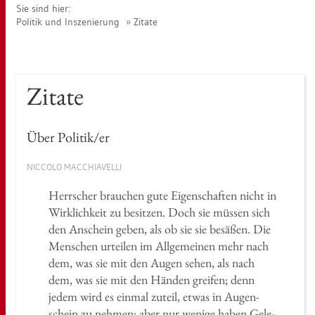
Sie sind hier:
Po­li­tik und In­sze­nie­rung
Zi­ta­te
Zi­ta­te
Über Po­li­tik/er
NIC­CO­LO MAC­CHIA­VEL­LI
Herr­scher brau­chen gute Ei­gen­schaf­ten nicht in
Wirk­lich­keit zu be­sit­zen. Doch sie müs­sen sich
den An­schein geben, als ob sie sie be­sä­ßen. Die
Men­schen ur­tei­len im All­ge­mei­nen mehr nach
dem, was sie mit den Augen sehen, als nach
dem, was sie mit den Hän­den grei­fen; denn
jedem wird es ein­mal zu­teil, etwas in Au­gen­
schein zu neh­men; aber nur we­ni­ge haben Ge­le­