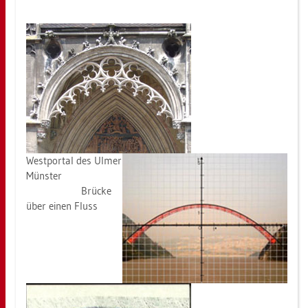
West­por­tal des Ulmer
Müns­ter
Brü­cke
über einen Fluss