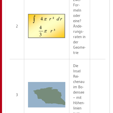
For­
meln
oder
eine?
2
Än­de­
rungs­
ra­ten in
der
Geo­me­
trie
Die
Insel
Rei­
chen­au
im Bo­
den­see
3
– mit
Hö­hen­
li­ni­en