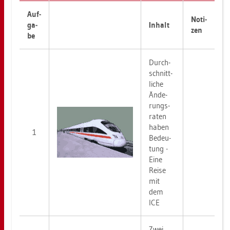
Auf­
No­ti­
ga­
In­halt
zen
be
Durch­
schnitt­
li­che
Än­de­
rungs­
ra­ten
haben
1
Be­deu­
tung -
Eine
Reise
mit
dem
ICE
Zwei