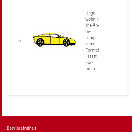
Un­ge­
wöhn­li­
che Än­
de­
rungs­
6
ra­ten –
For­mel
I statt
For­
meln
Bar­rie­re­frei­heit