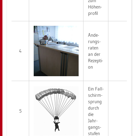
zum
Hö­hen­
pro­fil
Än­de­
rungs­
ra­ten
4
an der
Re­zep­ti­
on
Ein Fall­
schirm­
sprung
durch
5
die
Jahr­
gangs­
stu­fen