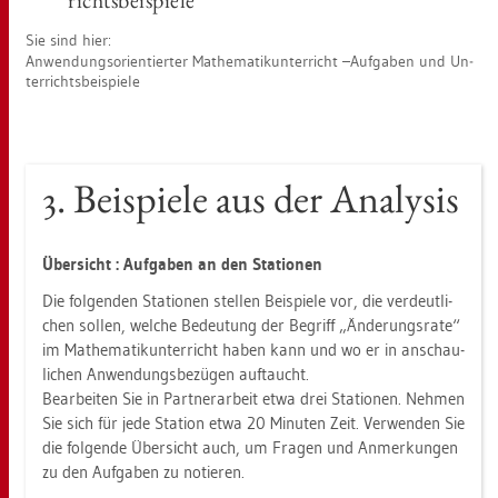
richts­bei­spie­le
Sie sind hier:
An­wen­dungs­ori­en­tier­ter Ma­the­ma­tik­un­ter­richt –Auf­ga­ben und Un­
ter­richts­bei­spie­le
3. Bei­spie­le aus der Ana­ly­sis
Über­sicht : Auf­ga­ben an den Sta­tio­nen
Die fol­gen­den Sta­tio­nen stel­len Bei­spie­le vor, die ver­deut­li­
chen sol­len, wel­che Be­deu­tung der Be­griff „Än­de­rungs­ra­te“
im Ma­the­ma­tik­un­ter­richt haben kann und wo er in an­schau­
li­chen An­wen­dungs­be­zü­gen auf­taucht.
Be­ar­bei­ten Sie in Part­ner­ar­beit etwa drei Sta­tio­nen. Neh­men
Sie sich für jede Sta­ti­on etwa 20 Mi­nu­ten Zeit. Ver­wen­den Sie
die fol­gen­de Über­sicht auch, um Fra­gen und An­mer­kun­gen
zu den Auf­ga­ben zu no­tie­ren.