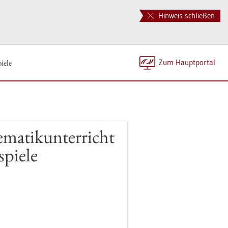
Hinweis schließen
ie­le
Zum Haupt­por­tal
ma­tik­un­ter­richt
pie­le