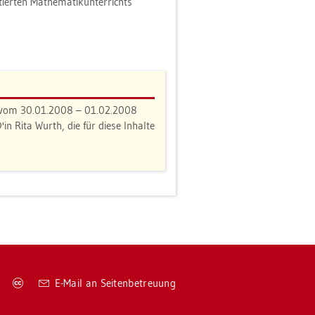
ier­ten Ma­the­ma­tik­un­ter­richts
9999 vom 30.01.2008 – 01.02.2008
 Rita Wurth, die für diese In­hal­te
Co­
E-Mail an Sei­ten­be­treu­ung
py­
right