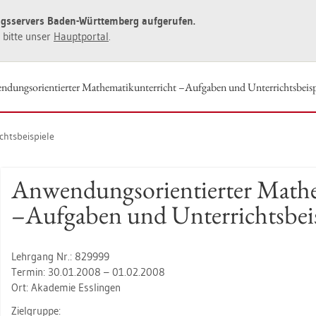
ngs­ser­vers Baden-Würt­tem­berg auf­ge­ru­fen.
ie bitte unser
Haupt­por­tal
.
dungs­ori­en­tier­ter Ma­the­ma­tik­un­ter­richt –Auf­ga­ben und Un­ter­richts­bei­sp
hts­bei­spie­le
An­wen­dungs­ori­en­tier­ter Ma­the­
–Auf­ga­ben und Un­ter­richts­bei­s
Lehr­gang Nr.: 829999
Ter­min: 30.01.2008 – 01.02.2008
Ort: Aka­de­mie Ess­lin­gen
Ziel­grup­pe: