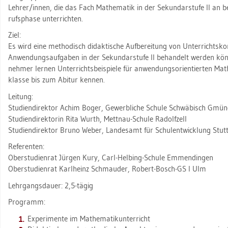
Leh­rer/innen, die das Fach Ma­the­ma­tik in der Se­kun­dar­stu­fe II an be­
rufs­pha­se un­ter­rich­ten.
Ziel:
Es wird eine me­tho­disch di­dak­ti­sche Auf­be­rei­tung von Un­ter­richts­kon
An­wen­dungs­auf­ga­ben in der Se­kun­dar­stu­fe II be­han­delt wer­den kön
neh­mer ler­nen Un­ter­richts­bei­spie­le für an­wen­dungs­ori­en­tier­ten Ma­
klas­se bis zum Ab­itur ken­nen.
Lei­tung:
Stu­di­en­di­rek­tor Achim Boger, Ge­werb­li­che Schu­le Schwä­bisch Gmü
Stu­di­en­di­rek­to­rin Rita Wurth, Mett­nau-Schu­le Ra­dolf­zell
Stu­di­en­di­rek­tor Bruno Weber, Lan­des­amt für Schul­ent­wick­lung Stutt
Re­fe­ren­ten:
Ober­stu­di­en­rat Jür­gen Kury, Carl-Hel­bing-Schu­le Em­men­din­gen
Ober­stu­di­en­rat Karl­heinz Schmau­der, Ro­bert-Bosch-GS I Ulm
Lehr­gangs­dau­er: 2,5-tägig
Pro­gramm:
Ex­pe­ri­men­te im Ma­the­ma­tik­un­ter­richt