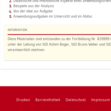
Di­dak­ti­sche und me­tho­di­sche As­pek­te eines an­wen­dungs­ori­en­t
Bei­spie­le aus der Ana­ly­sis
Von der Idee zur Auf­ga­be
An­wen­dungs­auf­ga­ben im Un­ter­richt und im Ab­itur
IN­FOR­MA­TI­ON
Diese Ma­te­ria­li­en sind ent­stan­den zu der Fort­bil­dung Nr. 82
unter der Lei­tung von StD Achim Boger, StD Bruno Weber und StD'in
ver­ant­wort­lich zeich­nen.
Dru­cken
Bar­rie­re­frei­heit
Da­ten­schutz
Im­pres­sum