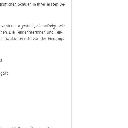
ruf­li­chen Schu­len in ihrer ers­ten Be­
­zep­ten vor­ge­stellt, die auf­zeigt, wie
­nen. Die Teil­neh­me­rin­nen und Teil­
the­ma­tik­un­ter­richt von der Ein­gangs­
nd
­gart