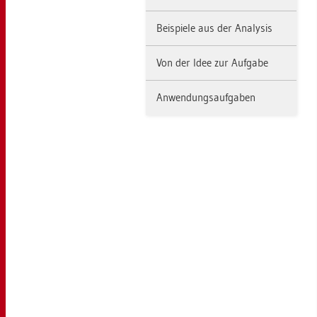
Bei­spie­le aus der Ana­ly­sis
Von der Idee zur Auf­ga­be
An­wen­dungs­auf­ga­ben