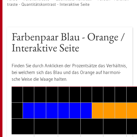
tras­te - Quan­ti­täts­kon­trast - In­ter­ak­ti­ve Seite
Far­ben­paar Blau - Oran­ge /
In­ter­ak­ti­ve Seite
Fin­den Sie durch An­kli­cken der Pro­zent­sät­ze das Ver­hält­nis,
bei wel­chem sich das Blau und das Oran­ge auf har­mo­ni­
sche Weise die Waage hal­ten.