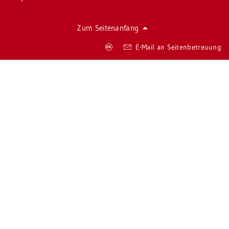
Zum Sei­ten­an­fang
Co­
E-Mail an Sei­ten­be­treu­ung
py­
right