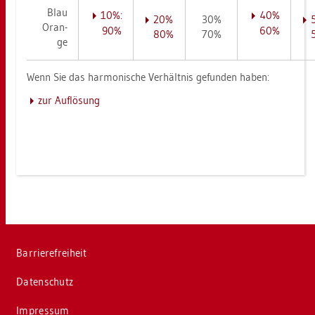
Blau
10%:
40%
20%
30%
Oran­
90%
60%
80%
70%
ge
Wenn Sie das har­mo­ni­sche Ver­hält­nis ge­fun­den haben:
zur Auf­lö­sung
Bar­rie­re­frei­heit
Da­ten­schutz
Im­pres­sum