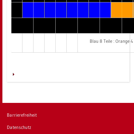
Blau 8 Teile : Oran­ge 4
Bar­rie­re­frei­heit
Da­ten­schutz