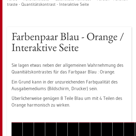
tras­te - Quan­ti­täts­kon­trast - In­ter­ak­ti­ve Seite
Far­ben­paar Blau - Oran­ge /
In­ter­ak­ti­ve Seite
Sie lagen etwas neben der all­ge­mei­nen Wahr­neh­mung des
Qua­niti­ät­skon­tras­tes für das Farb­paar Blau : Oran­ge.
Ein Grund kann in der un­zu­rei­chen­den Farb­qua­li­tät des
Aus­ga­be­me­di­ums (Bild­schirm, Dru­cker) sein.
Über­li­cher­wei­se ge­nü­gen 8 Teile Blau um mit 4 Tei­len des
Oran­ge har­mo­nisch zu wir­ken.