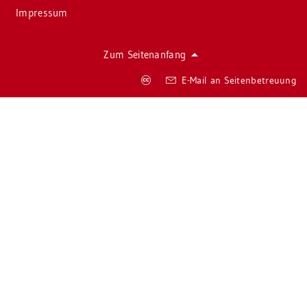
Im­pres­sum
Zum Sei­ten­an­fang
Co­
E-Mail an Sei­ten­be­treu­ung
py­
right