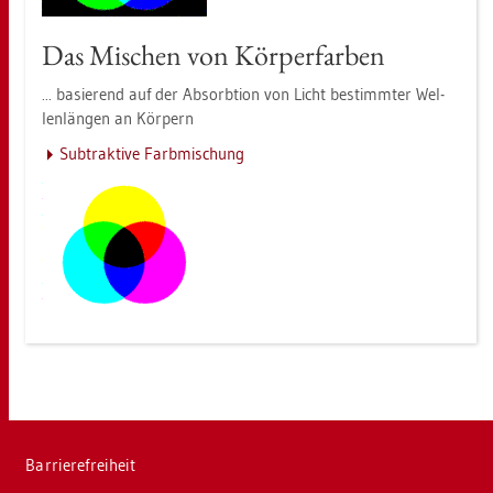
Das Mi­schen von Kör­per­far­ben
... ba­sie­rend auf der Ab­sorb­ti­on von Licht be­stimm­ter Wel­
len­län­gen an Kör­pern
Sub­trak­ti­ve Farb­mi­schung
Bar­rie­re­frei­heit