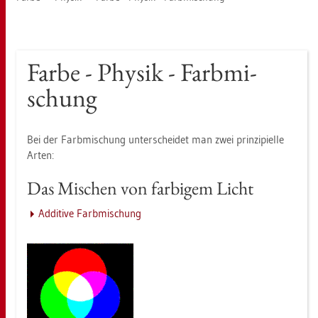
Farbe - Phy­sik - Farb­mi­
schung
Bei der Farb­mi­schung un­ter­schei­det man zwei prin­zi­pi­el­le
Arten:
Das Mi­schen von far­bi­gem Licht
Ad­di­ti­ve Farb­mi­schung