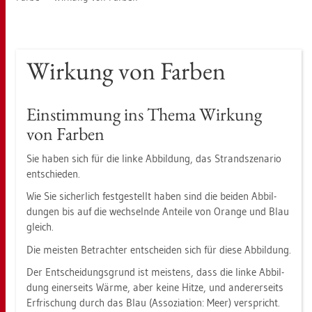
Wir­kung von Far­ben
Ein­stim­mung ins Thema Wir­kung
von Far­ben
Sie haben sich für die linke Ab­bil­dung, das Strand­sze­na­rio
ent­schie­den.
Wie Sie si­cher­lich fest­ge­stellt haben sind die bei­den Ab­bil­
dun­gen bis auf die wech­seln­de An­tei­le von Oran­ge und Blau
gleich.
Die meis­ten Be­trach­ter ent­schei­den sich für diese Ab­bil­dung.
Der Ent­schei­dungs­grund ist meis­tens, dass die linke Ab­bil­
dung ei­ner­seits Wärme, aber keine Hitze, und an­de­rer­seits
Er­fri­schung durch das Blau (As­so­zia­ti­on: Meer) ver­spricht.