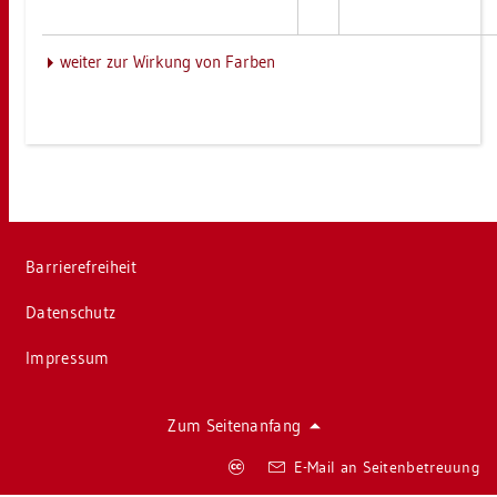
wei­ter zur Wir­kung von Far­ben
Bar­rie­re­frei­heit
Da­ten­schutz
Im­pres­sum
Zum Sei­ten­an­fang
Co­
E-Mail an Sei­ten­be­treu­ung
py­