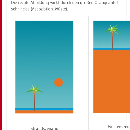
Die rech­te Ab­bil­dung wirkt durch den gro­ßen Oran­ge­an­teil
sehr heiss (As­so­zia­ti­on: Wüste).
Wüs­tensze­na
Strand­sze­na­rio