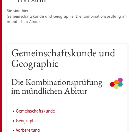
chen Ab­itur
Sie sind hier:
Ge­mein­schafts­kun­de und Geo­gra­phie: Die Kom­bi­na­ti­ons­prü­fung im
münd­li­chen Ab­itur
Ge­mein­schafts­kun­de und
Geo­gra­phie
Die Kom­bi­na­ti­ons­prü­fung
im münd­li­chen Ab­itur
Ge­mein­schafts­kun­de
Geo­gra­phie
Vor­be­rei­tung