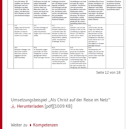
Seite 12 von 18
Um­set­zungs­bei­spiel „Als Christ auf der Reise im Netz“:
Her­un­ter­la­den
[pdf][1009 KB]
Wei­ter zu
Kom­pe­ten­zen