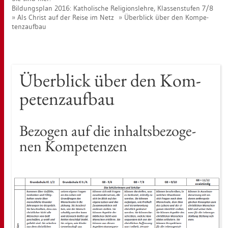
Bil­dungs­plan 2016: Ka­tho­li­sche Re­li­gi­ons­leh­re, Klas­sen­stu­fen 7/8
Als Christ auf der Reise im Netz
Über­blick über den Kom­pe­
tenz­auf­bau
Über­blick über den Kom­
pe­tenz­auf­bau
Be­zo­gen auf die in­halts­be­zo­ge­
nen Kom­pe­ten­zen