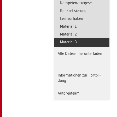
Kom­pe­tenz­e­x­ege­se
Kon­kre­ti­sie­rung
Lern­vor­ha­ben
Ma­te­ri­al 1
Ma­te­ri­al 2
Ma­te­ri­al 3
Alle Da­tei­en her­un­ter­la­den
In­for­ma­tio­nen zur Fort­bil­
dung
Au­to­ren­team