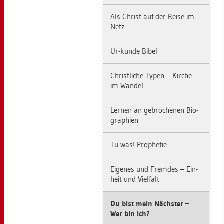
Als Christ auf der Reise im
Netz
Ur-kunde Bibel
Christ­li­che Typen – Kir­che
im Wan­del
Ler­nen an ge­bro­che­nen Bio­
gra­phi­en
Tu was! Pro­phe­tie
Ei­ge­nes und Frem­des – Ein­
heit und Viel­falt
Du bist mein Nächs­ter –
Wer bin ich?