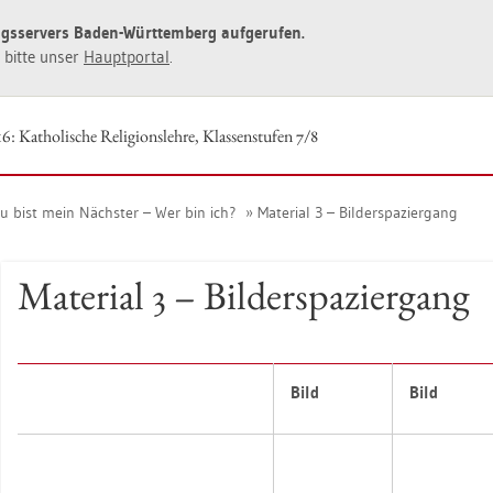
ngs­ser­vers Baden-Würt­tem­berg auf­ge­ru­fen.
ie bitte unser
Haupt­por­tal
.
: Ka­tho­li­sche Re­li­gi­ons­leh­re, Klas­sen­stu­fen 7/8
u bist mein Nächs­ter – Wer bin ich?
Ma­te­ri­al 3 – Bil­der­spa­zier­gang
Ma­te­ri­al 3 – Bil­der­spa­zier­gang
Bild
Bild