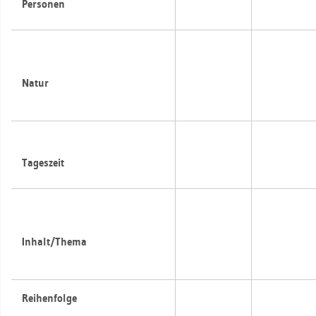
Per­so­nen
Natur
Ta­ges­zeit
In­halt/Thema
Rei­hen­fol­ge