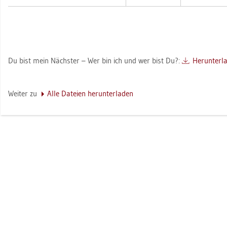
Du bist mein Nächs­ter – Wer bin ich und wer bist Du?:
Her­un­ter­l
Wei­ter zu
Alle Da­tei­en her­un­ter­la­den