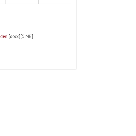
a­den
[docx][5 MB]