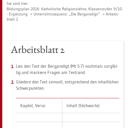
Sie sind hier:
Bil­dungs­plan 2016: Ka­tho­li­sche Re­li­gi­ons­leh­re, Klas­sen­stu­fen 9/10
- Er­gän­zung
Un­ter­richts­se­quenz: „Die Berg­pre­digt“
Ar­beits­
blatt 2
Ar­beits­blatt 2
Lies den Text der Berg­pre­digt (Mt 5-7) noch­mals sorg­fäl­
tig und mar­kie­re Fra­gen am Text­rand.
Glie­de­re den Text sinn­voll, ent­spre­chend den in­halt­li­chen
Schwer­punk­ten.
Ka­pi­tel, Verse
In­halt (Stich­wor­te)