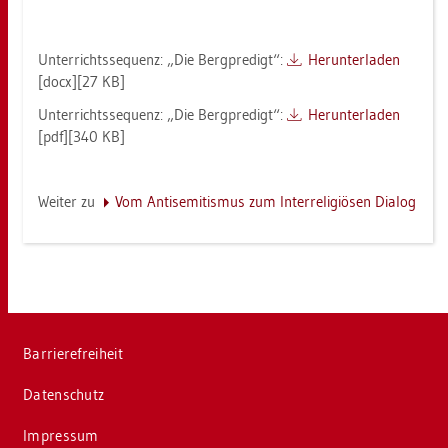
Un­ter­richts­se­quenz: „Die Berg­pre­digt“:
Her­un­ter­la­den
[docx][27 KB]
Un­ter­richts­se­quenz: „Die Berg­pre­digt“:
Her­un­ter­la­den
[pdf][340 KB]
Wei­ter zu
Vom An­ti­se­mi­tis­mus zum In­ter­re­li­giö­sen Dia­log
Bar­rie­re­frei­heit
Da­ten­schutz
Im­pres­sum