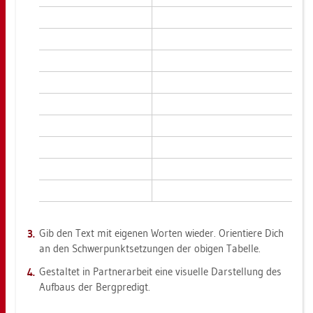
Gib den Text mit ei­ge­nen Wor­ten wie­der. Ori­en­tie­re Dich
an den Schwer­punkt­set­zun­gen der obi­gen Ta­bel­le.
Ge­stal­tet in Part­ner­ar­beit eine vi­su­el­le Dar­stel­lung des
Auf­baus der Berg­pre­digt.