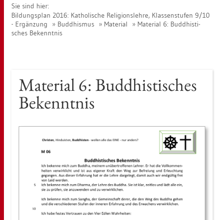
Sie sind hier:
Bil­dungs­plan 2016: Ka­tho­li­sche Re­li­gi­ons­leh­re, Klas­sen­stu­fen 9/10
- Er­gän­zung
Bud­dhis­mus
Ma­te­ri­al
Ma­te­ri­al 6: Bud­dhis­ti­
sches Be­kennt­nis
Ma­te­ri­al 6: Bud­dhis­ti­sches
Be­kennt­nis