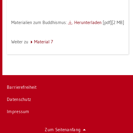
Ma­te­ria­li­en zum Bud­dhis­mus:
Her­un­ter­la­den
[pdf][2 MB]
Wei­ter zu
Ma­te­ri­al 7
Bar­rie­re­frei­heit
Da­ten­schutz
Im­pres­sum
Zum Sei­ten­an­fang