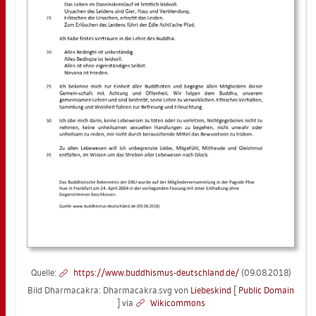
Quel­le:
https://​www.​bud­dhis­mus-​deutsch­land.​de/
(09.08.2018)
Bild Dhar­ma­ca­kra: Dhar­ma­ca­kra.svg von
Lie­bes­kind
[
Pu­blic Do­main
] via
Wi­ki­com­mons