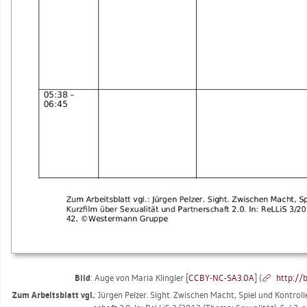
Bild
: Auge von Maria Kling­ler [
CCBY-NC-SA3.0A
] (
http://​b
Zum Ar­beits­blatt vgl.
: Jür­gen Pel­zer. Sight. Zwi­schen Macht, Spiel und Kon­trol­le