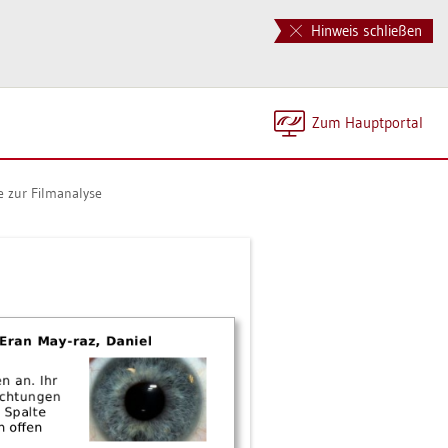
Hinweis schließen
Zum Haupt­por­tal
e zur Film­ana­ly­se