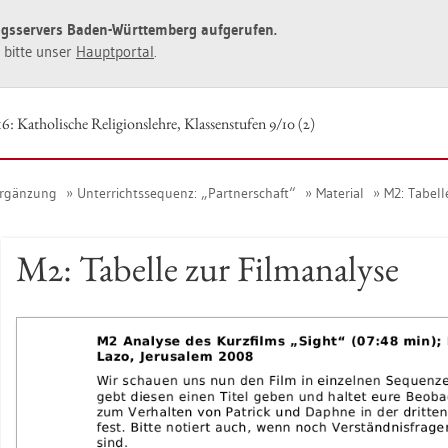
ngs­ser­vers Baden-Würt­tem­berg auf­ge­ru­fen.
ie bitte unser
Haupt­por­tal
.
: Ka­tho­li­sche Re­li­gi­ons­leh­re, Klas­sen­stu­fen 9/10 (2)
Er­gän­zung
Un­ter­richts­se­quenz: „Part­ner­schaft“
Ma­te­ri­al
M2: Ta­bel­l
M2: Ta­bel­le zur Film­ana­ly­se