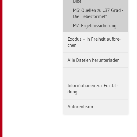
Bibel
M6: Quel­len zu „37 Grad -
Die Lie­bes­for­mel“
M7: Er­geb­nis­si­che­rung
Exo­dus – in Frei­heit auf­bre­
chen
Alle Da­tei­en her­un­ter­la­den
In­for­ma­tio­nen zur Fort­bil­
dung
Au­to­ren­team