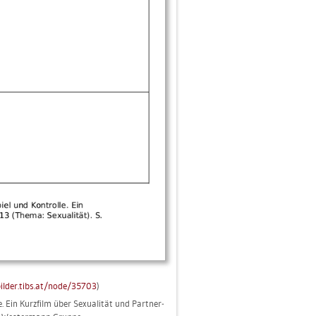
il­der.​tibs.​at/​node/​35703
)
. Ein Kurz­film über Se­xua­li­tät und Part­ner­