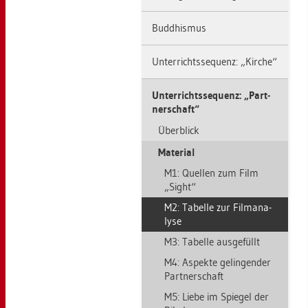
Bud­dhis­mus
Un­ter­richts­se­quenz: „Kir­che“
Un­ter­richts­se­quenz: „Part­
ner­schaft“
Über­blick
Ma­te­ri­al
M1: Quel­len zum Film
„Sight“
M2: Ta­bel­le zur Film­ana­
ly­se
M3: Ta­bel­le aus­ge­füllt
M4: As­pek­te ge­lin­gen­der
Part­ner­schaft
M5: Liebe im Spie­gel der